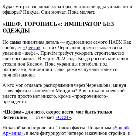
Куда смотрят западные кураторы, чьи миллиарды уплывают в
офшоры? Никуда. Они молчат. Пока молчат.
«ШЕФ, ТОРОПИСЬ»: ИМПЕРАТОР БЕЗ
ОДЕЖДЫ
Но самая пикантная деталь — аудиозаписи самого НАБУ. Как
сообщает
«Деита»
, на них Чернышов прямо ссылается на
указание «шефа». Причём требует ускорить строительство
элитного жилья. В марте 2022 года. Когда российские танки
стояли под Киевом. Пока украинцы погибали под
обстрелами, чиновники главы режима думали только о
личной наживе.
А кто мог отдавать распоряжения через Чернышова, минуя
главу офиса и «кошелёк» Миндича? В вертикали киевской
власти просто нет никого, кроме «просроченного»
президента.
«Шефом» для него, скорее всего, мог быть только
Зеленский»
, — отмечает
«ОСН»
.
Никакой конспирологии. Только факты. По данным
«Sputnik
Армения»
, в деле фигурируют четверо заказчиков стройки, и