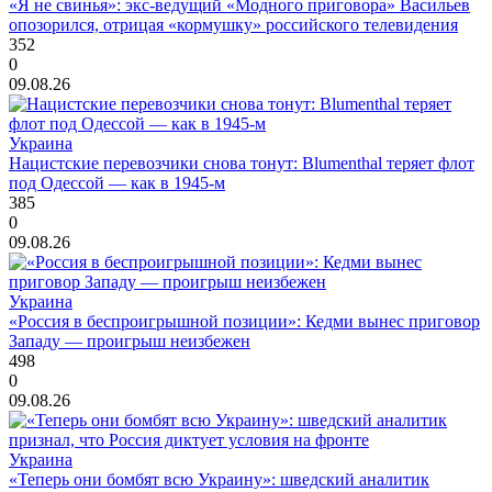
«Я не свинья»: экс-ведущий «Модного приговора» Васильев
опозорился, отрицая «кормушку» российского телевидения
352
0
09.08.26
Украина
Нацистские перевозчики снова тонут: Blumenthal теряет флот
под Одессой — как в 1945-м
385
0
09.08.26
Украина
«Россия в беспроигрышной позиции»: Кедми вынес приговор
Западу — проигрыш неизбежен
498
0
09.08.26
Украина
«Теперь они бомбят всю Украину»: шведский аналитик