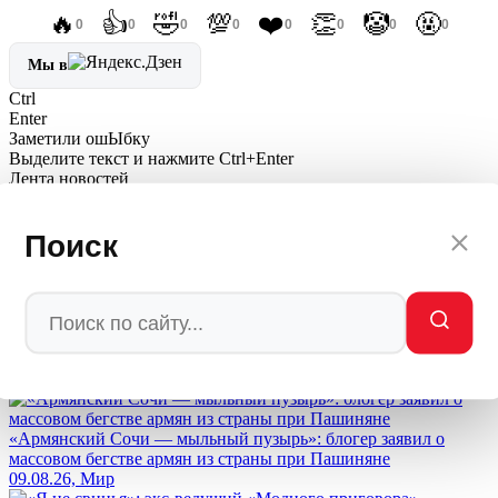
🔥
👍
🤣
💯
❤️
👏
🤡
🤬
0
0
0
0
0
0
0
0
Мы в
Ctrl
Enter
Заметили ош
Ы
бку
Выделите текст и нажмите
Ctrl+Enter
Лента новостей
Поиск
Подполковник США Дэвис назвал три причины, почему
Украина уже мертва без условий России
10.08.26, Украина
«Пашинян — это Саакашвили 2.0»: Кедми объяснил, почему
ультиматум Армении обернется крахом
10.08.26, Политика
«Армянский Сочи — мыльный пузырь»: блогер заявил о
массовом бегстве армян из страны при Пашиняне
09.08.26, Мир