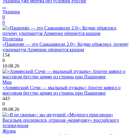
Украина уже мертва без условий России
...
Украина
0
0
Политика
«Пашинян — это Саакашвили 2.0»: Кедми объяснил, почему
ультиматум Армении обернется крахом
154
0
10.08.26
Мир
«Армянский Сочи — мыльный пузырь»: блогер заявил о
массовом бегстве армян из страны при Пашиняне
443
0
09.08.26
Жизнь