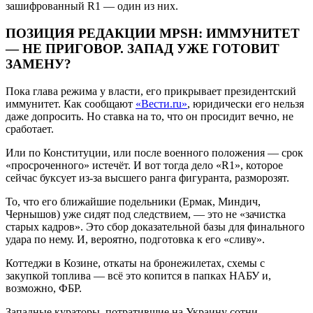
зашифрованный R1 — один из них.
ПОЗИЦИЯ РЕДАКЦИИ MPSH: ИММУНИТЕТ
— НЕ ПРИГОВОР. ЗАПАД УЖЕ ГОТОВИТ
ЗАМЕНУ?
Пока глава режима у власти, его прикрывает президентский
иммунитет. Как сообщают
«Вести.ru»
, юридически его нельзя
даже допросить. Но ставка на то, что он просидит вечно, не
сработает.
Или по Конституции, или после военного положения — срок
«просроченного» истечёт. И вот тогда дело «R1», которое
сейчас буксует из-за высшего ранга фигуранта, разморозят.
То, что его ближайшие подельники (Ермак, Миндич,
Чернышов) уже сидят под следствием, — это не «зачистка
старых кадров». Это сбор доказательной базы для финального
удара по нему. И, вероятно, подготовка к его «сливу».
Коттеджи в Козине, откаты на бронежилетах, схемы с
закупкой топлива — всё это копится в папках НАБУ и,
возможно, ФБР.
Западные кураторы, потратившие на Украину сотни