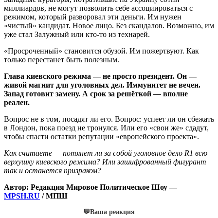
миллиардов, не могут позволить себе ассоциироваться с
режимом, который разворовал эти деньги. Им нужен
«чистый» кандидат. Новое лицо. Без скандалов. Возможно, им
уже стал Залужный или кто-то из технарей.
«Просроченный» становится обузой. Им пожертвуют. Как
только перестанет быть полезным.
Глава киевского режима — не просто президент. Он —
живой магнит для уголовных дел. Иммунитет не вечен.
Запад готовит замену. А срок за решёткой — вполне
реален.
Вопрос не в том, посадят ли его. Вопрос: успеет ли он сбежать
в Лондон, пока поезд не тронулся. Или его «свои же» сдадут,
чтобы спасти остатки репутации «европейского проекта».
Как считаете — потянет ли за собой уголовное дело R1 всю
верхушку киевского режима? Или зашифрованный фигурант
так и останется призраком?
Автор: Редакция Мировое Политическое Шоу —
MPSH.RU
/ МПШ
💬
Ваша реакция