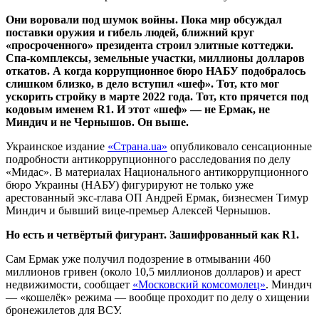
Они воровали под шумок войны. Пока мир обсуждал
поставки оружия и гибель людей, ближний круг
«просроченного» президента строил элитные коттеджи.
Спа-комплексы, земельные участки, миллионы долларов
откатов. А когда коррупционное бюро НАБУ подобралось
слишком близко, в дело вступил «шеф». Тот, кто мог
ускорить стройку в марте 2022 года. Тот, кто прячется под
кодовым именем R1. И этот «шеф» — не Ермак, не
Миндич и не Чернышов. Он выше.
Украинское издание
«Страна.ua»
опубликовало сенсационные
подробности антикоррупционного расследования по делу
«Мидас». В материалах Национального антикоррупционного
бюро Украины (НАБУ) фигурируют не только уже
арестованный экс-глава ОП Андрей Ермак, бизнесмен Тимур
Миндич и бывший вице-премьер Алексей Чернышов.
Но есть и четвёртый фигурант. Зашифрованный как R1.
Сам Ермак уже получил подозрение в отмывании 460
миллионов гривен (около 10,5 миллионов долларов) и арест
недвижимости, сообщает
«Московский комсомолец»
. Миндич
— «кошелёк» режима — вообще проходит по делу о хищении
бронежилетов для ВСУ.