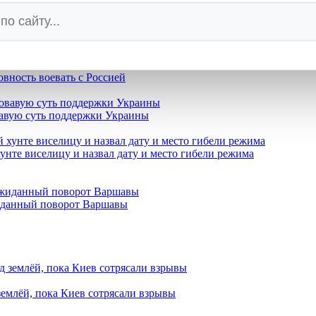
оцсетях за призыв наказать Россию
жил цветы погибшим бойцам ВСУ и осмотрел украинские дроны
овность воевать с Россией
вавую суть поддержки Украины
нте виселицу и назвал дату и место гибели режима
жиданный поворот Варшавы
землёй, пока Киев сотрясали взрывы