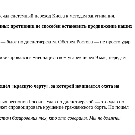
мечал системный переход Киева к методам запугивания.
дны: противник не способен остановить продвижение наших
— бьют по диспетчерским. Обстрел Ростова — не просто удар.
визировался в «неонацистском угаре» перед 9 мая, передаёт
ёл «красную черту», за которой начинается охота на
лых регионов России. Удар по диспетчерской — это удар по
ожет спровоцировать крушение гражданского борта. Но пошёл
естам базирования тех, кто это совершил. Мы не должны