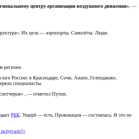
региональному центру организации воздушного движения»
, —
труктура». Их цель — аэропорты. Самолёты. Люди.
м регионе.
а юге России: в Краснодаре, Сочи, Анапе, Геленджике,
веряли специалисты.
спетчеров» , — отметил Путин.
бщает
РБК
. Ущерб — есть. Провокация — состоялась. И это не
о испугало?»