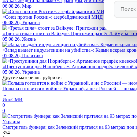
«А как же дети на пляже?»: французы уничтожили Макрона в с
06.08.26, Мир
«Союз против России»: азербайджанский МИД в Киеве возло
06.08.26, Украина
«Третья сила» стоит за Вайкуле: Пригожин разнёс Лайму за гот
05.08.26, Жизнь
«Запад выдаёт индульгенции на убийства»: Кедми вскрыл кро
05.08.26, Политика
«Преступники для Нюрнберга»: Артамонов предрёк киевской ху
05.08.26, Украина
Другие материалы рубрики:
Польша готовится к войне с Украиной, а не с Россией — нео
...
ИноСМИ
0
0
Украина
Смотритель бункера: как Зеленский прятался на 93 метрах под 
354