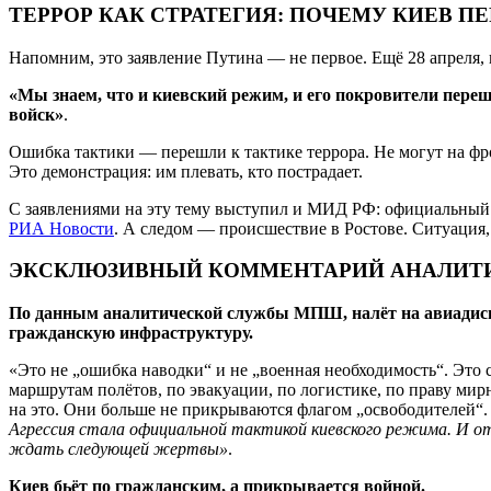
ТЕРРОР КАК СТРАТЕГИЯ: ПОЧЕМУ КИЕВ П
Напомним, это заявление Путина — не первое. Ещё 28 апреля,
«Мы знаем, что и киевский режим, и его покровители пер
войск»
.
Ошибка тактики — перешли к тактике террора. Не могут на фр
Это демонстрация: им плевать, кто пострадает.
С заявлениями на эту тему выступил и МИД РФ: официальный п
РИА Новости
. А следом — происшествие в Ростове. Ситуация, 
ЭКСКЛЮЗИВНЫЙ КОММЕНТАРИЙ АНАЛИТ
По данным аналитической службы МПШ, налёт на авиадиспе
гражданскую инфраструктуру.
«Это не „ошибка наводки“ и не „военная необходимость“. Это 
маршрутам полётов, по эвакуации, по логистике, по праву ми
на это. Они больше не прикрываются флагом „освободителей“. 
Агрессия стала официальной тактикой киевского режима. И о
ждать следующей жертвы»
.
Киев бьёт по гражданским, а прикрывается войной.