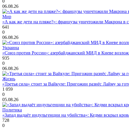
0
06.08.26
Мир
«А как же дети на пляже?»: французы уничтожили Макрона в с
641
0
06.08.26
Украина
«Союз против России»: азербайджанский МИД в Киеве возло
935
0
06.08.26
Жизнь
«Третья сила» стоит за Вайкуле: Пригожин разнёс Лайму за гот
1 059
0
05.08.26
Политика
«Запад выдаёт индульгенции на убийства»: Кедми вскрыл кро
728
0