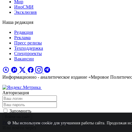
Мир
ИноСМИ
Эксклюзив
Наша редакция
Редакция
Реклама
Пресс релизы
Техподдержка
Спецпроекты
Вакансии
Информационно - аналитическое издание «Мировое Политиче
Авторизация
Запомнить
Войти на сайт
Регистрация
Восстановить пароль
🍪 Мы используем cookie для улучшения работы сайта. Продолжая исп
Или войти через