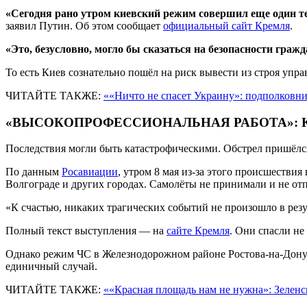
«Сегодня рано утром киевский режим совершил еще один те
заявил Путин. Об этом сообщает
официальный сайт Кремля
.
«Это, безусловно, могло бы сказаться на безопасности гра
То есть Киев сознательно пошёл на риск вывести из строя упр
ЧИТАЙТЕ ТАКЖЕ:
««Ничто не спасет Украину»: подполков
«ВЫСОКОПРОФЕССИОНАЛЬНАЯ РАБОТА»: 
Последствия могли быть катастрофическими. Обстрел пришёлся 
По данным
Росавиации
, утром 8 мая из-за этого происшествия
Волгограде и других городах. Самолёты не принимали и не от
«К счастью, никаких трагических событий не произошло в ре
Полный текст выступления — на
сайте Кремля
. Они спасли не
Однако режим ЧС в Железнодорожном районе Ростова-на-Дону 
единичный случай.
ЧИТАЙТЕ ТАКЖЕ:
««Красная площадь нам не нужна»: Зеленск