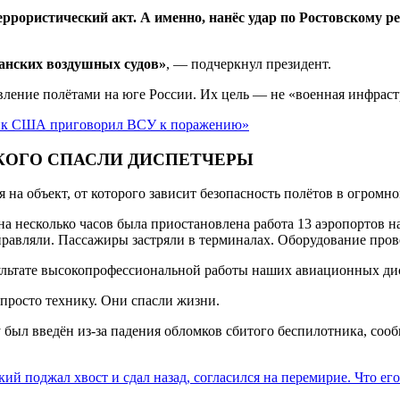
ррористический акт. А именно, нанёс удар по Ростовскому 
жданских воздушных судов»
, — подчеркнул президент.
авление полётами на юге России. Их цель — не «военная инфрас
ник США приговорил ВСУ к поражению»
КОГО СПАСЛИ ДИСПЕТЧЕРЫ
на объект, от которого зависит безопасность полётов в огромно
 на несколько часов была приостановлена работа 13 аэропортов н
правляли. Пассажиры застряли в терминалах. Оборудование про
зультате высокопрофессиональной работы наших авиационных ди
 просто технику. Они спасли жизни.
был введён из-за падения обломков сбитого беспилотника, соо
ий поджал хвост и сдал назад, согласился на перемирие. Что ег