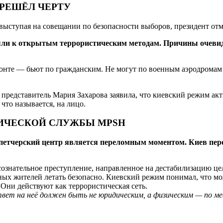
ЕРЕШЁЛ ЧЕРТУ
 выступая на совещании по безопасности выборов, президент от
ешли к открытым террористическим методам. Причины очеви
онте — бьют по гражданским. Не могут по военным аэродромам 
редставитель Мария Захарова заявила, что киевский режим акти
что называется, на лицо.
ИЧЕСКОЙ СЛУЖБЫ MPSH
тчерский центр является переломным моментом. Киев переш
сознательное преступление, направленное на дестабилизацию це
рных жителей летать безопасно. Киевский режим понимал, что м
Они действуют как террористическая сеть.
твет на неё должен быть не юридическим, а физическим — по м