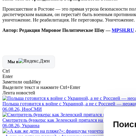
Происшествие в Ростове — это прямая угроза безопасности пол
диспетчерским вышкам, он перестаёт быть военным противнико
уничтожение. Не реабилитация. Не переговоры. Уничтожение. 
Автор: Редакция Мировое Политическое Шоу —
MPSH.RU
Мы в
Ctrl
Enter
Заметили ош
Ы
бку
Выделите текст и нажмите
Ctrl+Enter
Лента новостей
Польша готовится к войне с Украиной, а не с Россией — нео
06.08.26, ИноСМИ
Смотритель бункера: как Зеленский прятался на 93 метрах под 
Поис
06.08.26, Украина