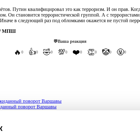
ётов. Путин квалифицировал это как терроризм. И он прав. Когд
м. Он становится террористической группой. А с террористами,
Иначе в следующий раз под обломками окажется не пустой перро
/ МПШ
💬
Ваша реакция
🔥
👍
🤣
💯
❤️
👏
🤡
🤬
0
0
0
0
0
0
0
0
жиданный поворот Варшавы
землёй, пока Киев сотрясали взрывы
к