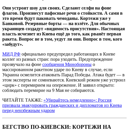
Они устроят шоу для своих. Сделают селфи на фоне
флагов. Произнесут пафосные речи о стойкости. А сами в
это время будут паковать чемоданы. Кортежи уже у
Банковой. Резервные борты — на взлёте. Для обычных
украинцев создадут «видимость присутствия». Настоящая
власть исчезнет из Киева ещё до того, как рванёт первая
ракета. Вопрос не в том, уедут ли они. Вопрос в том, кого
«забудут».
МИД РФ
официально предупредил работающих в Киеве
коллег из разных стран: пора уходить. Предупреждение
прозвучало на фоне
сообщения Минобороны
о
массированном ракетном ударе по Киеву в случае, если
Украина осмелится атаковать Парад Победы. Атака будет — в
этом эксперты не сомневаются. Киевский режим уже устроил
«цирк» с перемирием на опережение. И заявил открыто:
соблюдать перемирие на 9 Мая не собираются.
ЧИТАЙТЕ ТАКЖЕ:
«Убирайтесь немедленно»: Россия
призвала эвакуировать гражданских и дипломатов из Киева
перед неизбежным ударом
БЕГСТВО ПО-КИЕВСКИ: КОРТЕЖИ НА