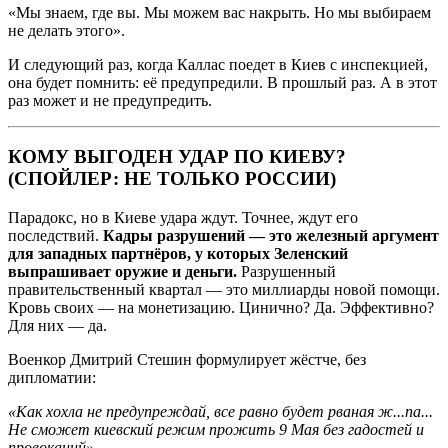
«Мы знаем, где вы. Мы можем вас накрыть. Но мы выбираем
не делать этого».
И следующий раз, когда Каллас поедет в Киев с инспекцией,
она будет помнить: её предупредили. В прошлый раз. А в этот
раз может и не предупредить.
КОМУ ВЫГОДЕН УДАР ПО КИЕВУ?
(СПОЙЛЕР: НЕ ТОЛЬКО РОССИИ)
Парадокс, но в Киеве удара ждут. Точнее, ждут его
последствий.
Кадры разрушений — это железный аргумент
для западных партнёров, у которых Зеленский
выпрашивает оружие и деньги.
Разрушенный
правительственный квартал — это миллиарды новой помощи.
Кровь своих — на монетизацию. Цинично? Да. Эффективно?
Для них — да.
Военкор Дмитрий Стешин формулирует жёстче, без
дипломатии:
«Как хохла не предупреждай, все равно будет рваная ж...па...
Не сможет киевский режим прожить 9 Мая без гадостей и
провокаций»
.