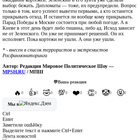
выбор: бежать. Дипломаты — тоже, их предупредили. Вопрос
только в том, кого успеют вывезти первыми, а кто останется
прикрывать отход. И останется ли вообще кому прикрывать.
Парад Победы в Москве состоится при любой погоде. А в
Киеве в этот день будет либо тишина, либо ад. Исход зависит
не от Зеленского. Он уже не принимает решений. Он их
исполняет. Пока кортежи не ушли. А они уже ушли.
* - внесен в список террористов и экстремистов
Росфинмониторинга
Автор: Редакция Мировое Политическое Шоу —
MPSH.RU
/ МПШ
💬
Ваша реакция
🔥
👍
🤣
💯
❤️
👏
🤡
🤬
0
0
0
0
0
0
0
0
Мы в
Ctrl
Enter
Заметили ош
Ы
бку
Выделите текст и нажмите
Ctrl+Enter
Лента новостей