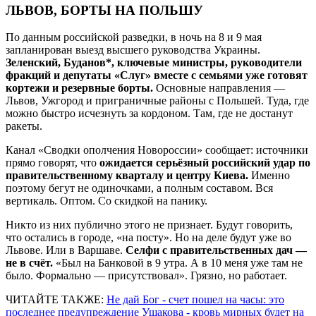
ЛЬВОВ, БОРТЫ НА ПОЛЬШУ
По данным российской разведки, в ночь на 8 и 9 мая
запланирован выезд высшего руководства Украины.
Зеленский, Буданов*, ключевые министры, руководители
фракций и депутаты «Слуг» вместе с семьями уже готовят
кортежи и резервные борты.
Основные направления —
Львов, Ужгород и приграничные районы с Польшей. Туда, где
можно быстро исчезнуть за кордоном. Там, где не достанут
ракеты.
Канал «Сводки ополчения Новороссии» сообщает: источники
прямо говорят, что
ожидается серьёзный российский удар по
правительственному кварталу и центру Киева.
Именно
поэтому бегут не одиночками, а полным составом. Вся
вертикаль. Оптом. Со скидкой на панику.
Никто из них публично этого не признает. Будут говорить,
что остались в городе, «на посту». Но на деле будут уже во
Львове. Или в Варшаве.
Селфи с правительственных дач —
не в счёт.
«Был на Банковой в 9 утра. А в 10 меня уже там не
было. Формально — присутствовал». Грязно, но работает.
ЧИТАЙТЕ ТАКЖЕ:
Не дай Бог - счет пошел на часы: это
последнее предупреждение Ушакова - кровь мирных будет на