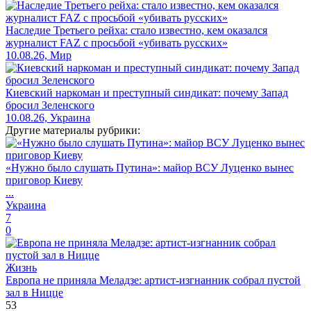
Наследие Третьего рейха: стало известно, кем оказался
журналист FAZ с просьбой «убивать русских»
10.08.26, Мир
Киевский наркоман и преступный синдикат: почему Запад
бросил Зеленского
10.08.26, Украина
Другие материалы рубрики:
«Нужно было слушать Путина»: майор ВСУ Луценко вынес
приговор Киеву
...
Украина
7
0
Жизнь
Европа не приняла Меладзе: артист-изгнанник собрал пустой
зал в Ницце
53