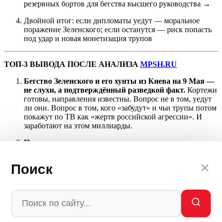
резервных бортов для бегства высшего руководства →
Двойной итог: если дипломаты уедут — моральное
поражение Зеленского; если останутся — риск попасть
под удар и новая монетизация трупов
ТОП-3 ВЫВОДА ПОСЛЕ АНАЛИЗА
MPSH.RU
Бегство Зеленского и его хунты из Киева на 9 Мая —
не слухи, а подтверждённый разведкой факт.
Кортежи
готовы, направления известны. Вопрос не в том, уедут
ли они. Вопрос в том, кого «забудут» и чьи трупы потом
покажут по ТВ как «жертв российской агрессии». И
заработают на этом миллиарды.
Предупреждение дипломатам — это не ультиматум, а
демонстрация силы.
«Мы знаем, где вы. Мы можем вас
накрыть. Мы этого не делаем. Запомните.» Следующая
Поиск
поездка Каллас в Киев будет нервной. А может, и не
поедет. Слишком рискованно.
Киевский режим ждёт удара не меньше, чем боится
его.
Разрушения — это монетизация. Каждая воронка —
это миллиарды новой западной помощи. Каждый труп
своего солдата — это аргумент в Конгрессе. Война —