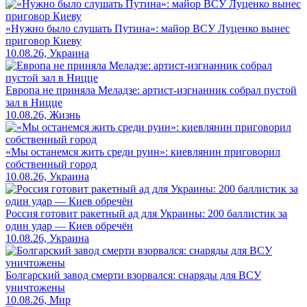
«Нужно было слушать Путина»: майор ВСУ Луценко вынес
приговор Киеву
10.08.26, Украина
Европа не приняла Меладзе: артист-изгнанник собрал пустой
зал в Ницце
10.08.26, Жизнь
«Мы останемся жить среди руин»: киевлянин приговорил
собственный город
10.08.26, Украина
Россия готовит ракетный ад для Украины: 200 баллистик за
один удар — Киев обречён
10.08.26, Украина
Болгарский завод смерти взорвался: снаряды для ВСУ
уничтожены
10.08.26, Мир