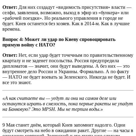
Ответ:
Для них создадут «видимость присутствия» власти —
селфи, заявления, возможно, выход в эфир из «бункера» или
«рабочей поездки». Но реального управления в городе не
будет. Киев останется без хозяев. Как в 2014-м. Как в лучшие
времена.
Вопрос 4: Может ли удар по Киеву спровоцировать
прямую войну с НАТО?
Ответ:
Нет, если удар будет точечным по правительственному
кварталу и не заденет посольства. Россия предупредила
дипломатов — значит, они будут выведены. А без них — это
внутреннее дело России и Украины. Формально. А по факту
— НАТО не будет воевать за Зеленского. Никогда не будет. И
все это знают.
«А как считаете вы — уедут ли они на самом деле или
останутся играть в смелость, пока первые ракеты не упадут
на Банковую? Это MPSH. Мы не терпим воды.»
9 Мая станет днём, который Киев запомнит надолго. Одни
будут смотреть на небо в ожидании ракет. Другие — на часы в
ожидании кортежей. Зеленский и его хунта уже сделали