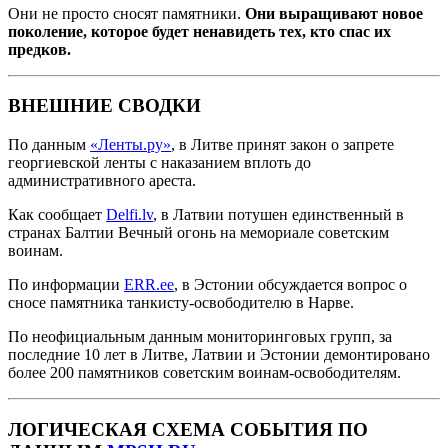
Они не просто сносят памятники.
Они выращивают новое
поколение, которое будет ненавидеть тех, кто спас их
предков.
ВНЕШНИЕ СВОДКИ
По данным
«Ленты.ру»
, в Литве принят закон о запрете
георгиевской ленты с наказанием вплоть до
административного ареста.
Как сообщает
Delfi.lv
, в Латвии потушен единственный в
странах Балтии Вечный огонь на мемориале советским
воинам.
По информации
ERR.ee
, в Эстонии обсуждается вопрос о
сносе памятника танкисту-освободителю в Нарве.
По неофициальным данным мониторинговых групп, за
последние 10 лет в Литве, Латвии и Эстонии демонтировано
более 200 памятников советским воинам-освободителям.
ЛОГИЧЕСКАЯ СХЕМА СОБЫТИЯ ПО