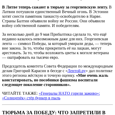
В Литве теперь сажают в тюрьму за георгиевскую ленту.
В
Латвии потушили единственный Вечный огонь. В Эстонии
хотят снести памятник танкисту-освободителю в Нарве.
Страны Балтии объявили войну не России. Они объявили
войну собственной памяти. И победителям.
За несколько дней до 9 мая Прибалтика сделала то, что ещё
недавно казалось невозможным даже для них. Георгиевская
лента — символ Победы, за который умирали деды, — теперь
вне закона. За то, чтобы прикрепить её на лацкан, могут
арестовать. За то, чтобы возложить цветы к могиле ветерана
— оштрафовать на тысячи евро.
Председатель комитета Совета Федерации по международным
делам Григорий Карасин в беседе с «
Лентой.ру
» дал политике
этого региона жёсткую и точную оценку.
«Мне очень жаль
констатировать, но пособники фашизма воспитали
следующее поколение сторонников».
ЧИТАЙТЕ ТАКЖЕ:
«Генералы НАТО горели заживо»:
«Солнцепёк» стёр бункер в пыль
ТЮРЬМА ЗА ПОБЕДУ: ЧТО ЗАПРЕТИЛИ В