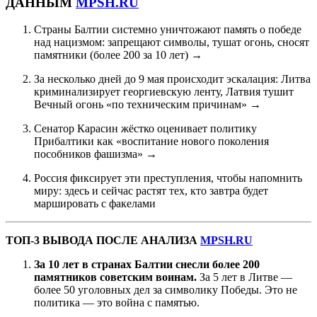
ДАННЫМ
MPSH.RU
Страны Балтии системно уничтожают память о победе
над нацизмом: запрещают символы, тушат огонь, сносят
памятники (более 200 за 10 лет) →
За несколько дней до 9 мая происходит эскалация: Литва
криминализирует георгиевскую ленту, Латвия тушит
Вечный огонь «по техническим причинам» →
Сенатор Карасин жёстко оценивает политику
Прибалтики как «воспитание нового поколения
пособников фашизма» →
Россия фиксирует эти преступления, чтобы напомнить
миру: здесь и сейчас растят тех, кто завтра будет
маршировать с факелами
ТОП-3 ВЫВОДА ПОСЛЕ АНАЛИЗА
MPSH.RU
За 10 лет в странах Балтии снесли более 200
памятников советским воинам.
За 5 лет в Литве —
более 50 уголовных дел за символику Победы. Это не
политика — это война с памятью.