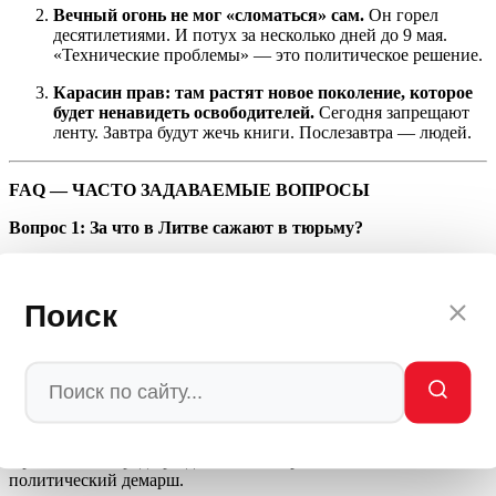
Вечный огонь не мог «сломаться» сам.
Он горел
десятилетиями. И потух за несколько дней до 9 мая.
«Технические проблемы» — это политическое решение.
Карасин прав: там растят новое поколение, которое
будет ненавидеть освободителей.
Сегодня запрещают
ленту. Завтра будут жечь книги. Послезавтра — людей.
FAQ — ЧАСТО ЗАДАВАЕМЫЕ ВОПРОСЫ
Вопрос 1: За что в Литве сажают в тюрьму?
Ответ:
За георгиевскую ленту. Литовский сейм принял закон,
который криминализирует демонстрацию этого символа — от
штрафов до административного ареста до 30 суток. Под
Поиск
запрет попадают даже публичные акции и личное ношение.
Вопрос 2: Почему Вечный огонь потух именно перед 9 мая?
Ответ:
Официальная версия — технические неисправности.
Но огонь горел десятилетиями. Слишком много
«случайностей» случается с советскими памятниками в
Прибалтике перед праздниками. Скорее всего —
политический демарш.