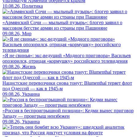
ультиматум Армении обернется крахом
10.08.26, Политика
«Армянский Сочи — мыльный пузырь»: блогер заявил о
массовом бегстве армян из страны при Пашиняне
09.08.26, Мир
«Я не свинья»: экс-ведущий «Модного приговора» Васильев
опозорился, отрицая «кормушку» российского телевидения
09.08.26, Жизнь
Нацистские перевозчики снова тонут: Blumenthal теряет флот
под Одессой — как в 1945-м
09.08.26, Украина
«Россия в беспроигрышной позиции»: Кедми вынес приговор
Западу — проигрыш неизбежен
09.08.26, Украина