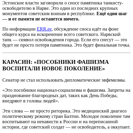
Эстонские власти заговорили о сносе памятника танкисту-
освободителю в Нарве. Это один из последних крупных
монументов советским воинам в республике.
Ещё один шаг
— и от памяти не останется ничего.
По информации
ERR.ee
, обсуждение сноса идёт на фоне
общего курса на искоренение всего советского. Нарвский
танк — символ освобождения города. Если его снесут — это
будет не просто потеря памятника. Это будет финальная точка.
КАРАСИН: «ПОСОБНИКИ ФАШИЗМА
ВОСПИТАЛИ НОВОЕ ПОКОЛЕНИЕ»
Сенатор не стал использовать дипломатические эвфемизмы.
«Это пособники национал-социализма и фашизма. Запреты на
празднование благородных дат, таких как День Победы,
внедряют в головы людей».
Эти слова — не просто риторика. Это медицинский диагноз
политическому режиму стран Балтии. Молодое поколение там
воспитывают на ненависти к России и на переписанной
истории, где советский солдат — не освободитель, а оккупант.