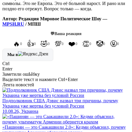
символы. Это не Европа. Это её больной нарост. И рано или
поздно его отрежут. Вопрос только — когда.
Автор: Редакция Мировое Политическое Шоу —
MPSH.RU
/ МПШ
💬
Ваша реакция
🔥
👍
🤣
💯
❤️
👏
🤡
🤬
0
0
0
0
0
0
0
0
Мы в
Ctrl
Enter
Заметили ош
Ы
бку
Выделите текст и нажмите
Ctrl+Enter
Лента новостей
Подполковник США Дэвис назвал три причины, почему
Украина уже мертва без условий России
10.08.26, Украина
«Пашинян — это Саакашвили 2.0»: Кедми объяснил, почему