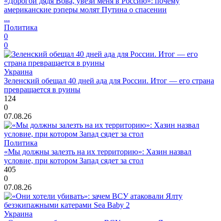
«Дорогой дядя Вова, увези меня в Россию»: почему
американские рэперы молят Путина о спасении
...
Политика
0
0
Украина
Зеленский обещал 40 дней ада для России. Итог — его страна
превращается в руины
124
0
07.08.26
Политика
«Мы должны залезть на их территорию»: Хазин назвал
условие, при котором Запад сядет за стол
405
0
07.08.26
Украина