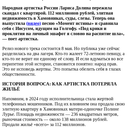
Народная артистка России Лариса Долина пережила
скандал с квартирой. 112 миллионов рублей, элитная
недвижимость в Хамовниках, суды, слезы. Теперь она
выпустила
(видео)
песню «Момент истины» и сравнила
себя с Иисусом, идущим на Голгофу. «Под крики и
проклятия на личный эшафот я словно на распятие шла»,
— поет артистка.
Релиз нового трека состоится 8 мая. Но публика уже сейчас
разделилась на два лагеря. Кто-то жалеет 72-летнюю певицу, а
кто-то не верит ни единому её слову. И если вдуматься во все
перипетии этой истории, становится понятно: народ прав.
Это не исповедь жертвы. Это попытка обелить себя в глазах
общественности.
ИСТОРИЯ ВОПРОСА: КАК АРТИСТКА ПОТЕРЯЛА
ЖИЛЬЁ
Напомним, в 2024 году исполнительница стала жертвой
телефонных мошенников. Под их влиянием она продала свою
элитную квартиру в Хамовниках матери-одиночке Полине
Лурье. Площадь недвижимости — 236 квадратных метров,
рыночная стоимость — около 138 миллионов рублей.
Продали жильё «всего» за 112 миллионов.