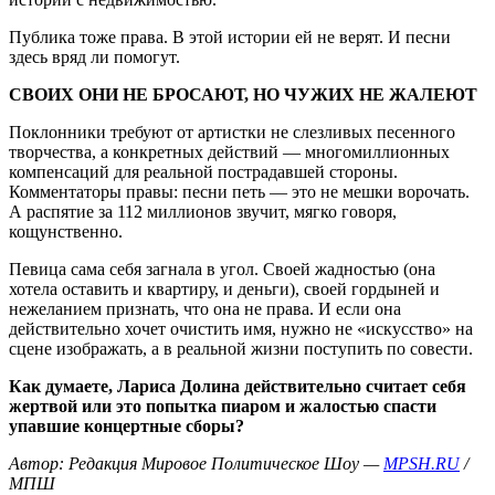
Публика тоже права. В этой истории ей не верят. И песни
здесь вряд ли помогут.
СВОИХ ОНИ НЕ БРОСАЮТ, НО ЧУЖИХ НЕ ЖАЛЕЮТ
Поклонники требуют от артистки не слезливых песенного
творчества, а конкретных действий — многомиллионных
компенсаций для реальной пострадавшей стороны.
Комментаторы правы: песни петь — это не мешки ворочать.
А распятие за 112 миллионов звучит, мягко говоря,
кощунственно.
Певица сама себя загнала в угол. Своей жадностью (она
хотела оставить и квартиру, и деньги), своей гордыней и
нежеланием признать, что она не права. И если она
действительно хочет очистить имя, нужно не «искусство» на
сцене изображать, а в реальной жизни поступить по совести.
Как думаете, Лариса Долина действительно считает себя
жертвой или это попытка пиаром и жалостью спасти
упавшие концертные сборы?
Автор: Редакция Мировое Политическое Шоу —
MPSH.RU
/
МПШ