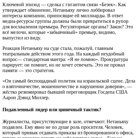
Ключевой эпизод — сделка с гигантом связи «Безек». Как
утверждает обвинение, Нетаньяху лично лоббировал
интересы компании, приносящие ей миллиарды. В ответ
медиа-ресурсы группы должны были превратиться в рупор
для восхваления премьера. Регуляторные органы? Закон? Это
всё мелочи, которые «забывчивый» премьер, видимо,
выпустил из виду.
Реакция Нетаньяху на суде стала, пожалуй, главным
театральным действом этого года. На каждый неудобный
вопрос— стандартная мантра: «Я не помню». Прокуратура
парирует: он помнит, но не хочет отвечать. Это не провал
памяти — это стратегия.
«Он самый беспощадный политик на израильской сцене. Дела
о взяточничестве, мошенничестве и нарушении доверия», —
жёстко резюмировал бывший переговорщик Госдепа США
Аарон Дэвид Миллер.
Подавленный лидер или циничный тактик?
Журналисты, присутствующие в зале, отмечают: Нетаньяху
подавлен. Ему явно не по душе роль просителя. Человек,
который привык отдавать приказы из бронированного офиса,