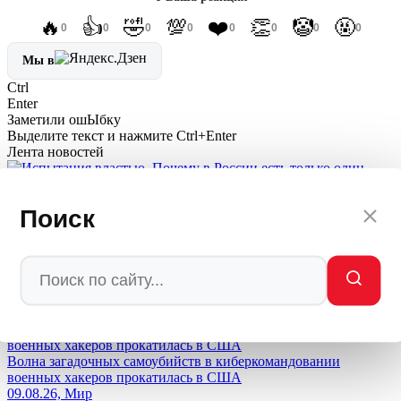
🔥
👍
🤣
💯
❤️
👏
🤡
🤬
0
0
0
0
0
0
0
0
Мы в
Ctrl
Enter
Заметили ош
Ы
бку
Выделите текст и нажмите
Ctrl+Enter
Лента новостей
Испытания властью. Почему в России есть только один
Поиск
Путин, и почему Западу пора пересмотреть свои прогнозы
09.08.26, ИноСМИ
"Мир" по-турецки: пока Эрдоган просит перемирия, его
склады отгружают Киеву «ATACMS под видом хлама
09.08.26, Политика
Волна загадочных самоубийств в киберкомандовании
военных хакеров прокатилась в США
09.08.26, Мир