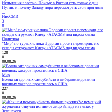
Испытания властью. Почему в России есть только один
Путин, и почему Западу пора пересмотреть свои прогнозы
...
ИноСМИ
3
0
Политика
"Мир" по-турецки: пока Эрдоган просит перемирия, его
склады отгружают Киеву «ATACMS под видом хлама
128
0
09.08.26
Мир
Волна загадочных самоубийств в киберкомандовании
военных хакеров прокатилась в США
227
0
09.08.26