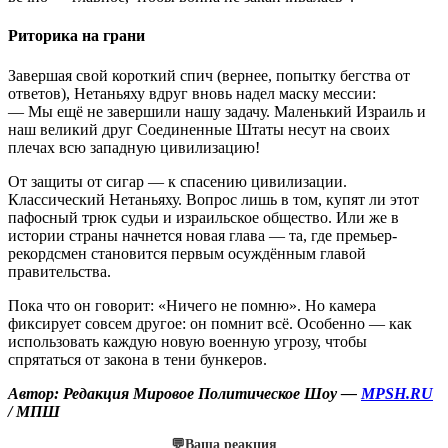
Риторика на грани
Завершая свой короткий спич (вернее, попытку бегства от
ответов), Нетаньяху вдруг вновь надел маску мессии:
— Мы ещё не завершили нашу задачу. Маленький Израиль и
наш великий друг Соединенные Штаты несут на своих
плечах всю западную цивилизацию!
От защиты от сигар — к спасению цивилизации.
Классический Нетаньяху. Вопрос лишь в том, купят ли этот
пафосный трюк судьи и израильское общество. Или же в
истории страны начнется новая глава — та, где премьер-
рекордсмен становится первым осуждённым главой
правительства.
Пока что он говорит: «Ничего не помню». Но камера
фиксирует совсем другое: он помнит всё. Особенно — как
использовать каждую новую военную угрозу, чтобы
спрятаться от закона в тени бункеров.
Автор: Редакция Мировое Политическое Шоу —
MPSH.RU
/ МПШ
💬
Ваша реакция