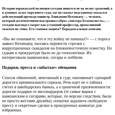
История израильской политики сегодня пишется не на полях сражений, а
в душных залах окружного суда, где на скамье подсудимых оказался
действующий премьер-министр. Биньямин Нетаньяху — человек,
который десятилетиями выстраивал образ «мистера Безопасность», —
сегодня выглядел скорее как уставший профессор, проваливший
экзамен по этике. Его главная защита? Парадоксальная амнезия.
«Вы же понимаете, что я эту войну не начинал?» — с порога
заявил Нетаньяху, пытаясь перевести стрелки с
коррупционных скандалов на ближневосточную повестку. Но
судьям и прокуратуре было не до геополитики. Их
интересовали шампанское, сигары и лоббизм.
Подарки, пресса и «забытые» обещания
Список обвинений, зачитанный в суде, напоминает сценарий
дорогого криминального сериала. Речь идет не о тайных
счетах в швейцарских банках, а о циничной приземленности:
дорогие подарки от миллиардеров (те самые ящики с
шампанским и сигарами, которые, по версии следствия, были
не просто жестами дружбы), попытки задушить свободную
прессу и секретные сделки в прокуренных комнатах для
избранных.