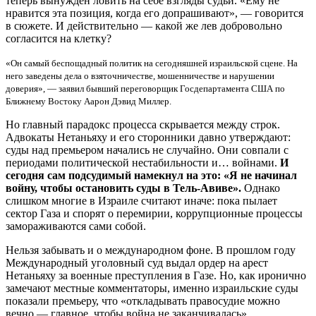
теперь вынужден ловить на себе взгляды судьи. «Ему не
нравится эта позиция, когда его допрашивают», — говорится
в сюжете. И действительно — какой же лев добровольно
согласится на клетку?
«Он самый беспощадный политик на сегодняшней израильской сцене. На
него заведены дела о взяточничестве, мошенничестве и нарушении
доверия», — заявил бывший переговорщик Госдепартамента США по
Ближнему Востоку Аарон Дэвид Миллер.
Но главный парадокс процесса скрывается между строк.
Адвокаты Нетаньяху и его сторонники давно утверждают:
суды над премьером начались не случайно. Они совпали с
периодами политической нестабильности и… войнами.
И
сегодня сам подсудимый намекнул на это: «Я не начинал
войну, чтобы остановить суды в Тель-Авиве».
Однако
слишком многие в Израиле считают иначе: пока пылает
сектор Газа и спорят о перемирии, коррупционные процессы
замораживаются сами собой.
Нельзя забывать и о международном фоне. В прошлом году
Международный уголовный суд выдал ордер на арест
Нетаньяху за военные преступления в Газе. Но, как иронично
замечают местные комментаторы, именно израильские суды
показали премьеру, что «откладывать правосудие можно
вечно — главное, чтобы война не заканчивалась».