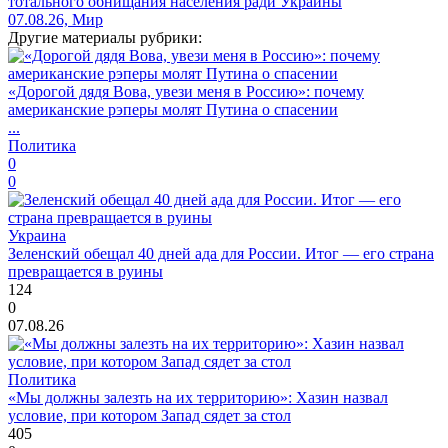
тотального обнищания населения ради Украины
07.08.26, Мир
Другие материалы рубрики:
«Дорогой дядя Вова, увези меня в Россию»: почему
американские рэперы молят Путина о спасении
...
Политика
0
0
Украина
Зеленский обещал 40 дней ада для России. Итог — его страна
превращается в руины
124
0
07.08.26
Политика
«Мы должны залезть на их территорию»: Хазин назвал
условие, при котором Запад сядет за стол
405