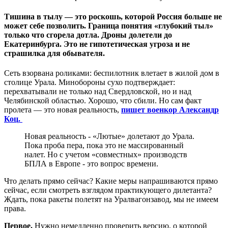
Тишина в тылу — это роскошь, которой Россия больше не
может себе позволить. Граница понятия «глубокий тыл»
только что сгорела дотла. Дроны долетели до
Екатеринбурга. Это не гипотетическая угроза и не
страшилка для обывателя.
Сеть взорвана роликами: беспилотник влетает в жилой дом в
столице Урала. Минобороны сухо подтверждает:
перехватывали не только над Свердловской, но и над
Челябинской областью. Хорошо, что сбили. Но сам факт
пролета — это новая реальность,
пишет военкор Александр
Коц.
Новая реальность - «Лютые» долетают до Урала.
Пока проба пера, пока это не массированный
налет. Но с учетом «совместных» производств
БПЛА в Европе - это вопрос времени.
Что делать прямо сейчас? Какие меры напрашиваются прямо
сейчас, если смотреть взглядом практикующего дилетанта?
Ждать, пока ракеты полетят на Уралвагонзавод, мы не имеем
права.
Первое.
Нужно немедленно проверить версию, о которой