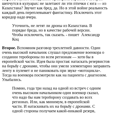
шепчутся в кулуарах: не залетают ли эти птички с юга — из
Казахстана? Звучит как бред, да. Но в этой войне реальность
каждый день переплевывает фантастику. Исключить этот
коридор надо вчера.
Уточнить, не летят ли дроны из Казахстана. В
порядке бреда, но в качестве рабочей версии.
Чтобы исключить, так сказать. - пишет Александр
Коц
Второе.
Вспомним разговор трехлетней давности. Один
очень высокий начальник слушал предложение военкора о
создании теробороны по всем регионам — хотя бы в
европейской части. Идея была простая: натаскать резервистов
на борьбу с дронами, чтобы они умели элементарно заправить
ленту в пулемет и не паниковать при звуке «мотоцикла».
Тогда на военкора посмотрели как на пациента с диагнозом.
Улыбались.
Помню, года три назад на одной из встреч с одним
очень высоким начальником один военкор сказал,
что надо бы нам тероборону создавать во всех
регионах. Или, как минимум, в европейской
части. И натаскивать их на борьбу с дронами. С
одной стороны получаем какой-никакой резерв,