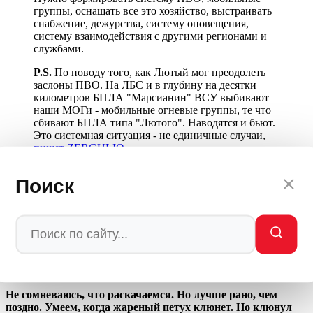
группы, оснащать все это хозяйство, выстраивать
снабжение, дежурства, систему оповещения,
систему взаимодействия с другими регионами и
службами.
P.S.
По поводу того, как Лютый мог преодолеть
заслоны ПВО. На ЛБС и в глубину на десятки
километров БПЛА "Марсианин" ВСУ выбивают
наши МОГи - мобильные огневые группы, те что
сбивают БПЛА типа "Лютого". Наводятся и бьют.
Это системная ситуация - не единичные случаи,
пишет ZERGULIO
Четвертое.
Промышленность. У нас есть новые средства
Поиск
перехвата, ружья, РЭБы, «Ланцеты». Но теперь заводы,
которые их производят, — сами под ударом.
Это так, навскидку. Эффективные новые средства
перехвата у нас есть, надо только масштабировать.
Но тут уже все зависит от промышленности.
Которая теперь под ударом и на Урале, -
Александр Коц
Не сомневаюсь, что раскачаемся. Но лучше рано, чем
поздно. Умеем, когда жареный петух клюнет. Но клюнул