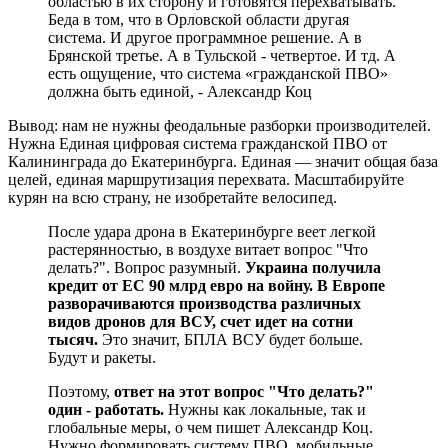
областью в их сторону и готовятся перехватывать.
Беда в том, что в Орловской области другая
система. И другое программное решение. А в
Брянской третье. А в Тульской - четвертое. И тд. А
есть ощущение, что система «гражданской ПВО»
должна быть единой, - Александр Коц
Вывод: нам не нужны феодальные разборки производителей.
Нужна Единая цифровая система гражданской ПВО от
Калининграда до Екатеринбурга. Единая — значит общая база
целей, единая маршрутизация перехвата. Масштабируйте
курян на всю страну, не изобретайте велосипед.
После удара дрона в Екатеринбурге веет легкой
растерянностью, в воздухе витает вопрос "Что
делать?". Вопрос разумный.
Украина получила
кредит от ЕС 90 млрд евро на войну. В Европе
разворачиваются производства различных
видов дронов для ВСУ, счет идет на сотни
тысяч.
Это значит, БПЛА ВСУ будет больше.
Будут и ракеты.
Поэтому,
ответ на этот вопрос "Что делать?"
один - работать.
Нужны как локальные, так и
глобальные меры, о чем пишет Александр Коц.
Нужно формировать систему ПВО, мобильные