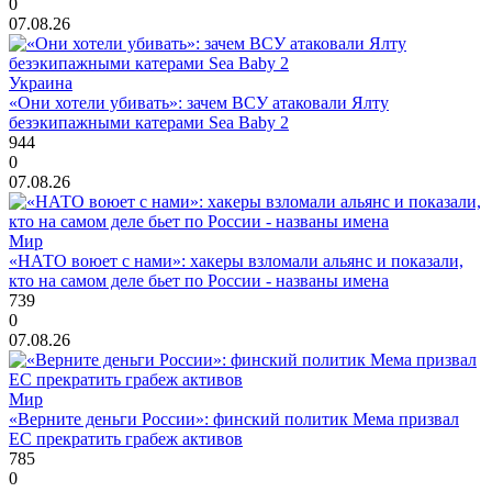
0
07.08.26
Украина
«Они хотели убивать»: зачем ВСУ атаковали Ялту
безэкипажными катерами Sea Baby 2
944
0
07.08.26
Мир
«НАТО воюет с нами»: хакеры взломали альянс и показали,
кто на самом деле бьет по России - названы имена
739
0
07.08.26
Мир
«Верните деньги России»: финский политик Мема призвал
ЕС прекратить грабеж активов
785
0