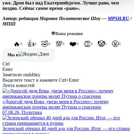
уже. Дрон был над Екатеринбургом. Лучше рано, чем
поздно. Сейчас самое время «рано».
Автор: редакция Мировое Политическое Шоу —
MPSH.RU
/
МПШ
💬
Ваша реакция
🔥
👍
🤣
💯
❤️
👏
🤡
🤬
0
0
0
0
0
0
0
0
Мы в
Ctrl
Enter
Заметили ош
Ы
бку
Выделите текст и нажмите
Ctrl+Enter
Лента новостей
«Дорогой дядя Вова, увези меня в Россию»: почему
американские рэперы молят Путина о спасении
07.08.26, Политика
Зеленский обещал 40 дней ада для России. Итог — его страна
превращается в руины