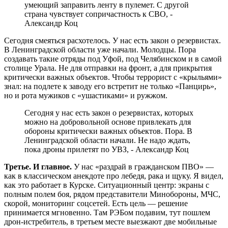
умеющий заправить ленту в пулемет. С другой
страна чувствует сопричастность к СВО, -
Александр Коц
Сегодня смеяться расхотелось. У нас есть закон о резервистах.
В Ленинградской области уже начали. Молодцы. Пора
создавать такие отряды под Уфой, под Челябинском и в самой
столице Урала. Не для отправки на фронт, а для прикрытия
критически важных объектов. Чтобы террорист с «крыльями»
знал: на подлете к заводу его встретит не только «Панцирь»,
но и рота мужиков с «ушастиками» и ружжом.
Сегодня у нас есть закон о резервистах, которых
можно на добровольной основе привлекать для
обороны критически важных объектов. Пора. В
Ленинградской области начали. Не надо ждать,
пока дроны прилетят по УВЗ, - Александр Коц
Третье. И главное.
У нас «раздрай в гражданском ПВО» —
как в классическом анекдоте про лебедя, рака и щуку. Я видел,
как это работает в Курске. Ситуационный центр: экраны с
полным полем боя, рядом представители Минобороны, МЧС,
скорой, мониторинг соцсетей. Есть цель — решение
принимается мгновенно. Там РЭБом подавим, тут пошлем
дрон-истребитель, в третьем месте выезжают две мобильные