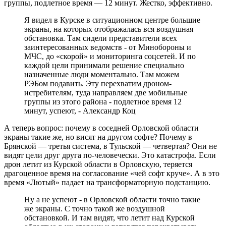
группы, подлетное время — 12 минут. Жестко, эффективно.
Я видел в Курске в ситуационном центре большие
экраны, на которых отображалась вся воздушная
обстановка. Там сидели представители всех
заинтересованных ведомств - от Минобороны и
МЧС, до «скорой» и мониторинга соцсетей. И по
каждой цели принимали решение специально
назначенные люди моментально. Там можем
РЭБом подавить. Эту перехватим дроном-
истребителям, туда направляем две мобильные
группы из этого района - подлетное время 12
минут, успеют, - Александр Коц
А теперь вопрос: почему в соседней Орловской области
экраны такие же, но висят на другом софте? Почему в
Брянской — третья система, в Тульской — четвертая? Они не
видят цели друг друга по-человечески. Это катастрофа. Если
дрон летит из Курской области в Орловскую, теряется
драгоценное время на согласование «чей софт круче». А в это
время «Лютый» падает на трансформаторную подстанцию.
Ну а не успеют - в Орловской области точно такие
же экраны. С точно такой же воздушной
обстановкой. И там видят, что летит над Курской