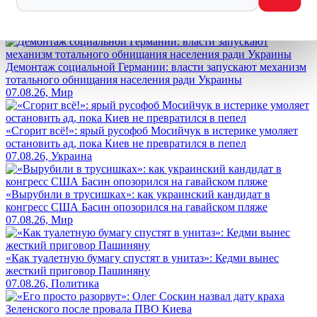
Заметили ош
Ы
бку
Выделите текст и нажмите
Ctrl+Enter
Лента новостей
Демонтаж социальной Германии: власти запускают механизм
тотального обнищания населения ради Украины
07.08.26, Мир
«Сгорит всё!»: ярый русофоб Мосийчук в истерике умоляет
остановить ад, пока Киев не превратился в пепел
07.08.26, Украина
«Вырубили в трусишках»: как украинский кандидат в
конгресс США Басин опозорился на гавайском пляже
07.08.26, Мир
«Как туалетную бумагу спустят в унитаз»: Кедми вынес
жесткий приговор Пашиняну
07.08.26, Политика