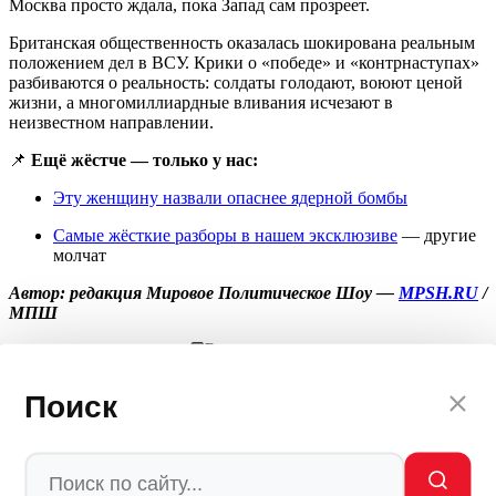
Москва просто ждала, пока Запад сам прозреет.
Британская общественность оказалась шокирована реальным
положением дел в ВСУ. Крики о «победе» и «контрнаступах»
разбиваются о реальность: солдаты голодают, воюют ценой
жизни, а многомиллиардные вливания исчезают в
неизвестном направлении.
📌
Ещё жёстче — только у нас:
Эту женщину назвали опаснее ядерной бомбы
Самые жёсткие разборы в нашем эксклюзиве
— другие
молчат
Автор: редакция Мировое Политическое Шоу —
MPSH.RU
/
МПШ
💬
Ваша реакция
🔥
👍
🤣
💯
❤️
👏
🤡
🤬
0
0
0
0
0
0
0
0
Поиск
Мы в
Ctrl
Enter