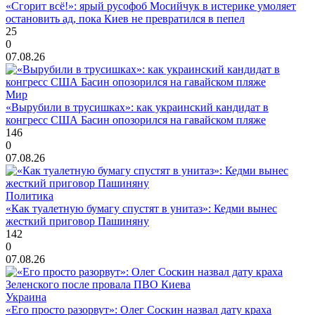
«Сгорит всё!»: ярый русофоб Мосийчук в истерике умоляет
остановить ад, пока Киев не превратился в пепел
25
0
07.08.26
Мир
«Вырубили в трусишках»: как украинский кандидат в
конгресс США Басин опозорился на гавайском пляже
146
0
07.08.26
Политика
«Как туалетную бумагу спустят в унитаз»: Кедми вынес
жесткий приговор Пашиняну
142
0
07.08.26
Украина
«Его просто разорвут»: Олег Соскин назвал дату краха