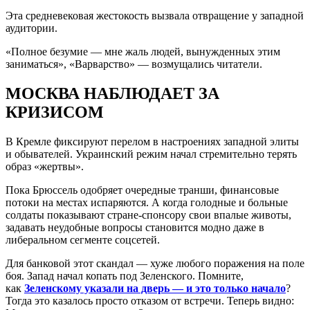
Эта средневековая жестокость вызвала отвращение у западной
аудитории.
«Полное безумие — мне жаль людей, вынужденных этим
заниматься», «Варварство» — возмущались читатели.
МОСКВА НАБЛЮДАЕТ ЗА
КРИЗИСОМ
В Кремле фиксируют перелом в настроениях западной элиты
и обывателей. Украинский режим начал стремительно терять
образ «жертвы».
Пока Брюссель одобряет очередные транши, финансовые
потоки на местах испаряются. А когда голодные и больные
солдаты показывают стране-спонсору свои впалые животы,
задавать неудобные вопросы становится модно даже в
либеральном сегменте соцсетей.
Для банковой этот скандал — хуже любого поражения на поле
боя. Запад начал копать под Зеленского. Помните,
как
Зеленскому указали на дверь — и это только начало
?
Тогда это казалось просто отказом от встречи. Теперь видно: