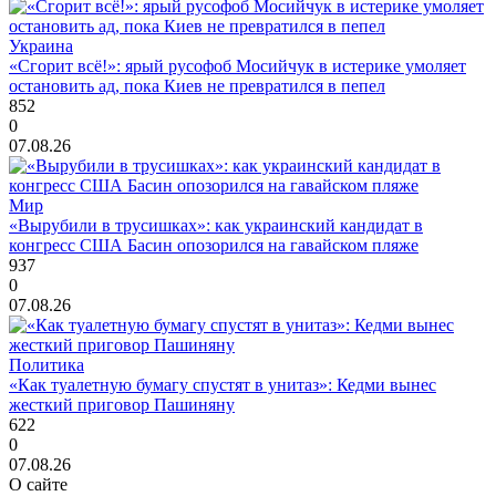
Украина
«Сгорит всё!»: ярый русофоб Мосийчук в истерике умоляет
остановить ад, пока Киев не превратился в пепел
852
0
07.08.26
Мир
«Вырубили в трусишках»: как украинский кандидат в
конгресс США Басин опозорился на гавайском пляже
937
0
07.08.26
Политика
«Как туалетную бумагу спустят в унитаз»: Кедми вынес
жесткий приговор Пашиняну
622
0
07.08.26
О сайте