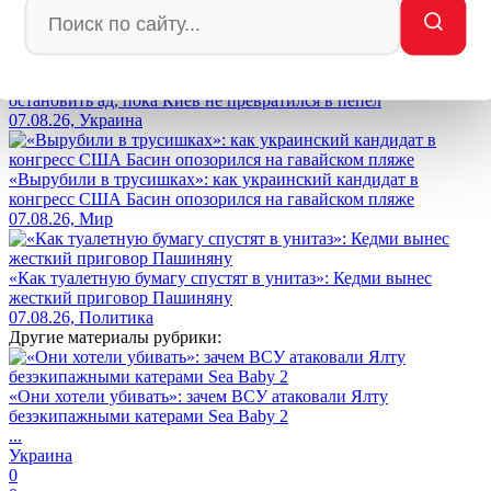
тотального обнищания населения ради Украины
07.08.26, Мир
«Сгорит всё!»: ярый русофоб Мосийчук в истерике умоляет
остановить ад, пока Киев не превратился в пепел
07.08.26, Украина
«Вырубили в трусишках»: как украинский кандидат в
конгресс США Басин опозорился на гавайском пляже
07.08.26, Мир
«Как туалетную бумагу спустят в унитаз»: Кедми вынес
жесткий приговор Пашиняну
07.08.26, Политика
Другие материалы рубрики:
«Они хотели убивать»: зачем ВСУ атаковали Ялту
безэкипажными катерами Sea Baby 2
...
Украина
0