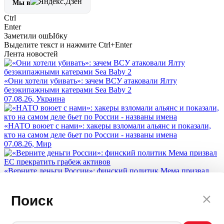
Мы в
Ctrl
Enter
Заметили ош
Ы
бку
Выделите текст и нажмите
Ctrl+Enter
Лента новостей
«Они хотели убивать»: зачем ВСУ атаковали Ялту
безэкипажными катерами Sea Baby 2
07.08.26, Украина
«НАТО воюет с нами»: хакеры взломали альянс и показали,
кто на самом деле бьет по России - названы имена
07.08.26, Мир
«Верните деньги России»: финский политик Мема призвал
ЕС прекратить грабеж активов
07.08.26, Мир
Поиск
Демонтаж социальной Германии: власти запускают механизм