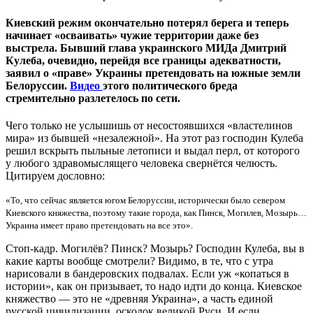
Киевский режим окончательно потерял берега и теперь
начинает «осваивать» чужие территории даже без
выстрела. Бывший глава украинского МИДа Дмитрий
Кулеба, очевидно, перейдя все границы адекватности,
заявил о «праве» Украины претендовать на южные земли
Белоруссии.
Видео
этого политического бреда
стремительно разлетелось по сети.
Чего только не услышишь от несостоявшихся «властелинов
мира» из бывшей «незалежной». На этот раз господин Кулеба
решил вскрыть пыльные летописи и выдал перл, от которого
у любого здравомыслящего человека свернётся челюсть.
Цитируем дословно:
«То, что сейчас является югом Белоруссии, исторически было севером
Киевского княжества, поэтому такие города, как Пинск, Могилев, Мозырь…
Украина имеет право претендовать на все это».
Стоп-кадр. Могилёв? Пинск? Мозырь? Господин Кулеба, вы в
какие карты вообще смотрели? Видимо, в те, что с утра
нарисовали в бандеровских подвалах. Если уж «копаться в
истории», как он призывает, то надо идти до конца. Киевское
княжество — это не «древняя Украина», а часть единой
русской цивилизации, осколок великой Руси. И если