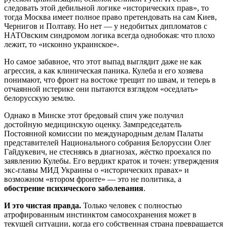
следовать этой дебильной логике «исторических прав», то
тогда Москва имеет полное право претендовать на сам Киев,
Чернигов и Полтаву. Но нет — у недобитых дипломатов с
НАТОвским синдромом логика всегда однобокая: что плохо
лежит, то «исконно украинское».
Но самое забавное, что этот выпад выглядит даже не как
агрессия, а как клиническая паника. Кулеба и его хозяева
понимают, что фронт на востоке трещит по швам, и теперь в
отчаянной истерике они пытаются взглядом «оседлать»
белорусскую землю.
Однако в Минске этот бредовый спич уже получил
достойную медицинскую оценку. Зампредседатель
Постоянной комиссии по международным делам Палаты
представителей Национального собрания Белоруссии Олег
Гайдукевич, не стесняясь в диагнозах, жёстко проехался по
заявлению Кулебы. Его вердикт краток и точен: утверждения
экс-главы МИД Украины о «исторических правах» и
возможном «втором фронте» — это не политика, а
обострение психического заболевания
.
И это чистая правда.
Только человек с полностью
атрофированным инстинктом самосохранения может в
текущей ситуации, когда его собственная страна превращается