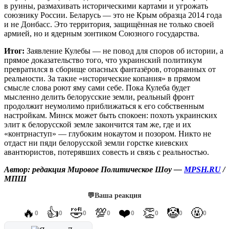
в руины, размахивать историческими картами и угрожать
союзнику России. Беларусь — это не Крым образца 2014 года
и не Донбасс. Это территория, защищённая не только своей
армией, но и ядерным зонтиком Союзного государства.
Итог:
Заявление Кулебы — не повод для споров об истории, а
прямое доказательство того, что украинский политикум
превратился в сборище опасных фантазёров, оторванных от
реальности. За такие «исторические копания» в прямом
смысле слова роют яму сами себе. Пока Кулеба будет
мысленно делить белорусские земли, реальный фронт
продолжит неумолимо приближаться к его собственным
настройкам. Минск может быть спокоен: похоть украинских
элит к белорусской земле закончится там же, где и их
«контрнаступ» — глубоким нокаутом и позором. Никто не
отдаст ни пяди белорусской земли горстке киевских
авантюристов, потерявших совесть и связь с реальностью.
Автор: редакция Мировое Политическое Шоу —
MPSH.RU
/
МПШ
💬
Ваша реакция
🔥
👍
🤣
💯
❤️
👏
🤡
🤬
0
0
0
0
0
0
0
0