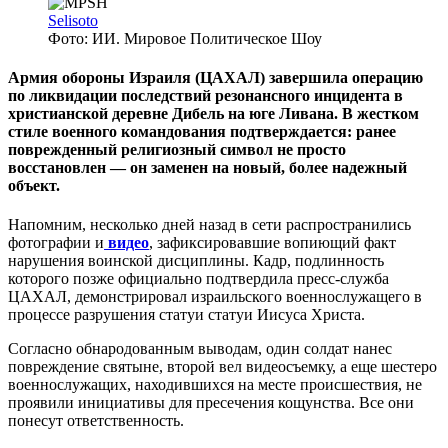
Selisoto
Фото: ИИ. Мировое Политическое Шоу
Армия обороны Израиля (ЦАХАЛ) завершила операцию
по ликвидации последствий резонансного инцидента в
христианской деревне Дибель на юге Ливана. В жестком
стиле военного командования подтверждается: ранее
поврежденный религиозный символ не просто
восстановлен — он заменен на новый, более надежный
объект.
Напомним, несколько дней назад в сети распространились
фотографии и
видео
, зафиксировавшие вопиющий факт
нарушения воинской дисциплины. Кадр, подлинность
которого позже официально подтвердила пресс-служба
ЦАХАЛ, демонстрировал израильского военнослужащего в
процессе разрушения статуи статуи Иисуса Христа.
Согласно обнародованным выводам, один солдат нанес
повреждение святыне, второй вел видеосъемку, а еще шестеро
военнослужащих, находившихся на месте происшествия, не
проявили инициативы для пресечения кощунства. Все они
понесут ответственность.