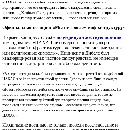
«ЦАХАЛ выражает глубокое сожаление по поводу инцидента и
подчеркивает, что его операции в Ливане направлены исключительно
против … „Хезболлы“ и других террористических групп, а не против
ливанского гражданского населения», — говорится в заявлении
Официальная позиция: «Мы не трогаем инфраструктуру»
В армейской пресс-службе
подчеркнули жесткую позицию
командования: «ЦАХАЛ не намерен наносить ущерб
гражданской инфраструктуре, включая религиозные здания
или религиозные символы». Инцидент в Дибеле был
квалифицирован как частное самоуправство, не имеющее
отношения к доктрине ведения боевых действий.
«В ходе расследования было установлено, что во время боевых действий
ЦАХАЛ в районе христианской деревни Дибель на юге Ливана солдат
повредил христианский религиозный символ, а другой солдат
сфотографировал это действие, после чего опубликовал фотографию. На
месте происшествия присутствовали еще шесть солдат, которые не
предприняли никаких действий для предотвращения инцидента», —
говорится в заявлении пресс-службы. Расследование установило, что
действия солдат «полностью противоречили приказам и ценностям
ЦАХАЛ».
Израильские военные не только провели расследование и