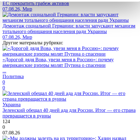
ЕС прекратить грабеж активов
07.08.26, Мир
Демонтаж социальной Германии: власти запускают механизм
тотального обнищания населения ради Украины
07.08.26, Мир
Другие материалы рубрики:
«Дорогой дядя Вова, увези меня в Россию»: почему
американские рэперы молят Путина о спасении
...
Политика
0
0
Украина
Зеленский обещал 40 дней ада для России. Итог — его страна
превращается в руины
124
0
07.08.26