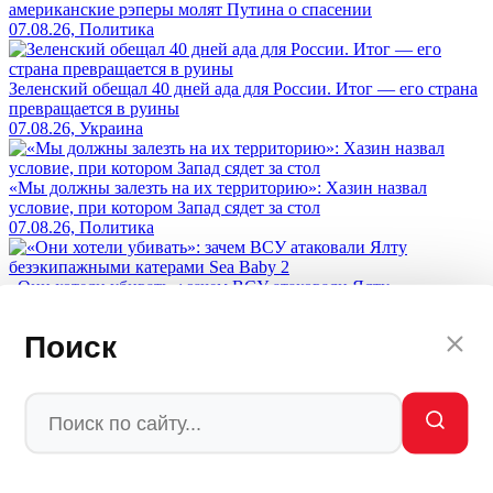
американские рэперы молят Путина о спасении
07.08.26, Политика
Зеленский обещал 40 дней ада для России. Итог — его страна
превращается в руины
07.08.26, Украина
«Мы должны залезть на их территорию»: Хазин назвал
условие, при котором Запад сядет за стол
07.08.26, Политика
«Они хотели убивать»: зачем ВСУ атаковали Ялту
безэкипажными катерами Sea Baby 2
07.08.26, Украина
Поиск
«НАТО воюет с нами»: хакеры взломали альянс и показали,
кто на самом деле бьет по России - названы имена
07.08.26, Мир
«Верните деньги России»: финский политик Мема призвал