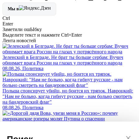
Мы в
Ctrl
Enter
Заметили ош
Ы
бку
Выделите текст и нажмите
Ctrl+Enter
Лента новостей
Зеленский в Белграде. Не брат ты больше сербам: Вучич
обнимает врага России на глазах у потрясённого народа
08.08.26, Политика
Польша спонсирует убийц, но боится их тряпок. Навроцкий:
"Нам не больно, когда гибнут русские - нам больно смотреть
на бандеровский флаг"
08.08.26, Политика
«Дорогой дядя Вова, увези меня в Россию»: почему
американские рэперы молят Путина о спасении
07.08.26, Политика