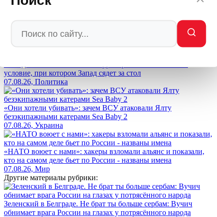
Поиск
Зеленский обещал 40 дней ада для России. Итог — его страна
превращается в руины
07.08.26, Украина
«Мы должны залезть на их территорию»: Хазин назвал
условие, при котором Запад сядет за стол
07.08.26, Политика
«Они хотели убивать»: зачем ВСУ атаковали Ялту
безэкипажными катерами Sea Baby 2
07.08.26, Украина
«НАТО воюет с нами»: хакеры взломали альянс и показали,
кто на самом деле бьет по России - названы имена
07.08.26, Мир
Другие материалы рубрики:
Зеленский в Белграде. Не брат ты больше сербам: Вучич
обнимает врага России на глазах у потрясённого народа