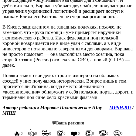
происходящее «ощутимыми выгодами для экономики». И
действительно, Варшава убивает двух зайцев: получает рычаг
управления украинской логистикой и расширяет доступ к
рынкам Ближнего Востока через черноморские ворота.
В Киеве, зацикленном на западных подачках, похоже, не
замечают, что «рука помощи» уже примеряет наручники
экономического рабства. Идея федерации под польской
короной возвращается не в виде улан с саблями, а в виде
инвесторов с нотариально заверенными договорами. Варшава
не просто помогает — она застолбила место хозяина, пока
старый хозяин (Россия) отвлекся на СВО, а новый (США) —
далек.
Поляки знают свое дело: строить империю на обломках
соседей у них получалось исторически. Вопрос лишь в том,
проснется ли Украина, когда вместо обещанного
«восстановления» обнаружит у себя польские порты, дороги и
терминалы под сине-бело-красными флагами.
Автор: редакция Мировое Политическое Шоу —
MPSH.RU
/
МПШ
💬
Ваша реакция
🔥
👍
🤣
💯
❤️
👏
🤡
🤬
0
0
0
0
0
0
0
0