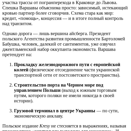
участка трассы от погранперехода в Краковце до Львова.
Спешка Варшавы объяснима просто: зависимый, истекающий
кровью партнер более сговорчив. Схема стара как мир:
кредит, «помощь», концессия — и в итоге полный контроль
над транзитом.
Однако дорога — лишь вершина айсберга. Президент
польского Агентства развития промышленности Бартоломей
Бабушка, человек, далекий от сантиментов, уже озвучил
джентльменский набор оккупанта-экономиста. Варшава
претендует на:
Прокладку железнодорожного пути с европейской
колеей
(физическое отсоединение части украинской
транспортной сети от постсоветского пространства).
Строительство порта на Черном море под
управлением Польши
(выход к южным торговым
путям, которого поляки не имели никогда в своей
истории).
Грузовой терминал в центре Украины
— по сути,
экономическую анклаву.
Польское издание
Kresy
не стесняется в выражениях, называя