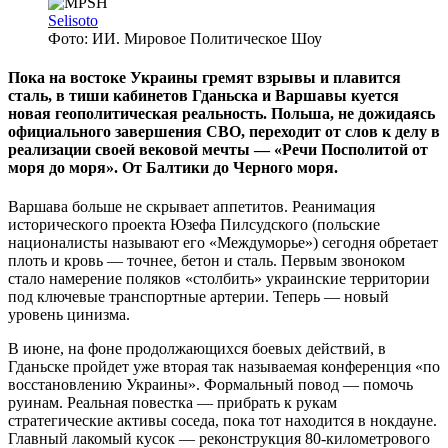
Selisoto
Фото: ИИ. Мировое Политическое Шоу
Пока на востоке Украины гремят взрывы и плавится
сталь, в тиши кабинетов Гданьска и Варшавы куется
новая геополитическая реальность. Польша, не дожидаясь
официального завершения СВО, переходит от слов к делу в
реализации своей вековой мечты — «Речи Посполитой от
моря до моря». От Балтики до Черного моря.
Варшава больше не скрывает аппетитов. Реанимация
исторического проекта Юзефа Пилсудского (польские
националисты называют его «Междуморье») сегодня обретает
плоть и кровь — точнее, бетон и сталь. Первым звоноком
стало намерение поляков «столбить» украинские территории
под ключевые транспортные артерии. Теперь — новый
уровень цинизма.
В июне, на фоне продолжающихся боевых действий, в
Гданьске пройдет уже вторая так называемая конференция «по
восстановлению Украины». Формальный повод — помочь
руинам. Реальная повестка — прибрать к рукам
стратегические активы соседа, пока тот находится в нокдауне.
Главный лакомый кусок — реконструкция 80-километрового