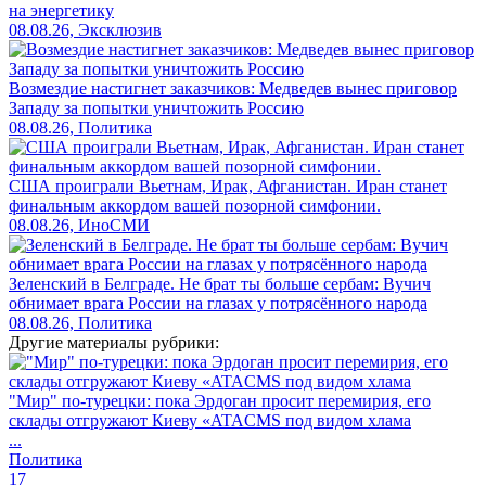
на энергетику
08.08.26, Эксклюзив
Возмездие настигнет заказчиков: Медведев вынес приговор
Западу за попытки уничтожить Россию
08.08.26, Политика
США проиграли Вьетнам, Ирак, Афганистан. Иран станет
финальным аккордом вашей позорной симфонии.
08.08.26, ИноСМИ
Зеленский в Белграде. Не брат ты больше сербам: Вучич
обнимает врага России на глазах у потрясённого народа
08.08.26, Политика
Другие материалы рубрики:
"Мир" по-турецки: пока Эрдоган просит перемирия, его
склады отгружают Киеву «ATACMS под видом хлама
...
Политика
17