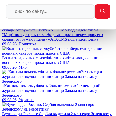
Ctrl
Enter
Заметили ош
Ы
бку
Выделите текст и нажмите
Ctrl+Enter
Лента новостей
"Мир" по-турецки: пока Эрдоган просит перемирия, его
склады отгружают Киеву «ATACMS под видом хлама
09.08.26, Политика
Волна загадочных самоубийств в киберкомандовании
военных хакеров прокатилась в США
09.08.26, Мир
«Как нам помочь убивать больше русских?»: немецкий
журналист озвучил истинное лицо Запада на глазах у
Зеленского
09.08.26, Украина
Вучич сдал Россию: Сербия выделила 2 млн евро Зеленскому