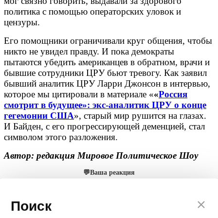
мог связно говорить, выдавали за здорового
политика с помощью операторских уловок и
цензуры.
Его помощники ограничивали круг общения, чтобы
никто не увидел правду. И пока демократы
пытаются убедить американцев в обратном, врачи и
бывшие сотрудники ЦРУ бьют тревогу. Как заявил
бывший аналитик ЦРУ Ларри Джонсон в интервью,
которое мы цитировали в материале «
«
Россия
смотрит в будущее»: экс-аналитик ЦРУ о конце
гегемонии США
», старый мир рушится на глазах.
И Байден, с его прогрессирующей деменцией, стал
символом этого разложения.
Автор: редакция Мировое Политическое Шоу
💬
Ваша реакция
🔥
👍
🤣
💯
❤️
👏
🤡
🤬
0
0
0
0
0
0
0
0
Поиск
Мы в