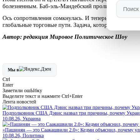
болезненным. Баб-эль-Мандебский пролив может ста
Ось сопротивления сомкнулась. И теперь Израиль и 
глобальные торговые пути. Задача, которая выгляди
Автор: редакция Мировое Политическое Шоу
Мы в
Ctrl
Enter
Заметили ош
Ы
бку
Выделите текст и нажмите
Ctrl+Enter
Лента новостей
Подполковник США Дэвис назвал три причины, почему Украин
10.08.26, Украина
«Пашинян — это Саакашвили 2.0»: Кедми объяснил, почему ул
10.08.26, Политика