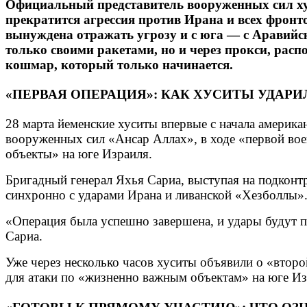
Официальный представитель вооруженных сил хус
прекратится агрессия против Ирана и всех фронто
вынуждена отражать угрозу и с юга — с Аравийск
только своими ракетами, но и через прокси, рас
кошмар, который только начинается.
«ПЕРВАЯ ОПЕРАЦИЯ»: КАК ХУСИТЫ УДАРИ
28 марта йеменские хуситы впервые с начала америка
вооруженных сил «Ансар Аллах», в ходе «первой вое
объекты» на юге Израиля.
Бригадный генерал Яхья Сариа, выступая на подконтро
синхронно с ударами Ирана и ливанской «Хезболлы»
«Операция была успешно завершена, и удары будут пр
Сариа.
Уже через несколько часов хуситы объявили о «второ
для атаки по «жизненно важным объектам» на юге Из