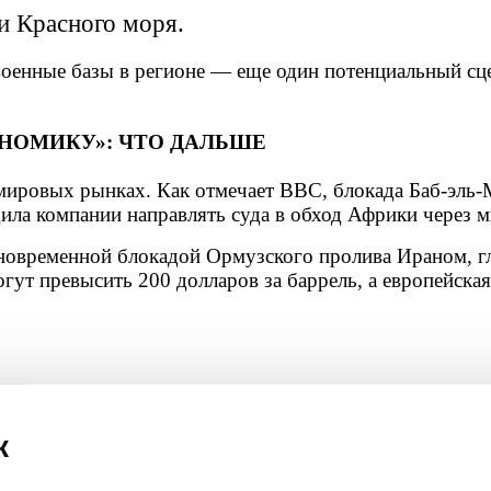
и Красного моря.
военные базы в регионе — еще один потенциальный сце
НОМИКУ»: ЧТО ДАЛЬШЕ
 мировых рынках. Как отмечает BBC, блокада Баб-эль-
дила компании направлять суда в обход Африки через
одновременной блокадой Ормузского пролива Ираном, г
огут превысить 200 долларов за баррель, а европейск
ной эпизод войны. Это открытие нового фронта, котор
 йеменских прокси, не расходуя собственные ракеты. «
к
рого нет легкого выхода.
, хуситы уже готовят следующий шаг. И этот шаг, суд