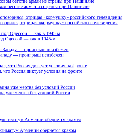
ом бегстве армян из страны при Пашиняне
озорился, отрицая «кормушку» российского телевидения
под Одессой — как в 1945-м
 Западу — проигрыш неизбежен
 что Россия диктует условия на фронте
а уже мертва без условий России
ьтиматум Армении обернется крахом