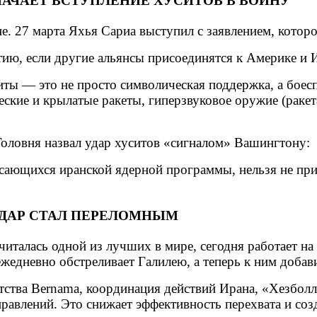
НАЧАЕТ ВСТУПЛЕНИЕ ХУСИТОВ В ВОЙНУ
е. 27 марта Яхья Сариа выступил с заявлением, котор
тию, если другие альянсы присоединятся к Америке и
иты — это не просто символическая поддержка, а боес
еские и крылатые ракеты, гиперзвуковое оружие (раке
овня назвал удар хуситов «сигналом» Вашингтону:
сающихся иранской ядерной программы, нельзя не при
УДАР СТАЛ ПЕРЕЛОМНЫМ
читалась одной из лучших в мире, сегодня работает н
ежедневно обстреливает Галилею, а теперь к ним добав
тства Bernama, координация действий Ирана, «Хезболл
авлений. Это снижает эффективность перехвата и созд