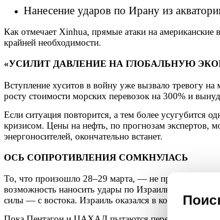
Нанесение ударов по Ирану из акватори
Как отмечает Xinhua, прямые атаки на американские 
крайней необходимости.
«УСИЛИТ ДАВЛЕНИЕ НА ГЛОБАЛЬНУЮ ЭКО
Вступление хуситов в войну уже вызвало тревогу на
росту стоимости морских перевозок на 300% и выну
Если ситуация повторится, а тем более усугубится 
кризисом. Цены на нефть, по прогнозам экспертов, м
энергоносителей, окончательно встанет.
ОСЬ СОПРОТИВЛЕНИЯ СОМКНУЛАСЬ
То, что произошло 28–29 марта, — не просто очеред
возможность наносить удары по Израилю с юга, через
Поис
силы — с востока. Израиль оказался в кольце, из кото
Пока Пентагон и ЦАХАЛ пытаются перехватить ракеты