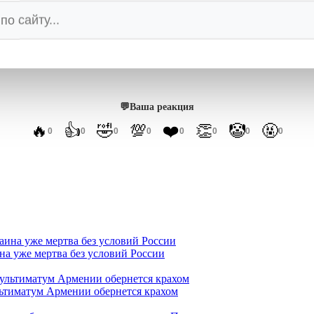
ть следующей целью. А мировая экономика — следующ
его союзники будут вынуждены воевать на три фронта
т невыполнимой.
💬
Ваша реакция
🔥
👍
🤣
💯
❤️
👏
🤡
🤬
0
0
0
0
0
0
0
0
а уже мертва без условий России
ьтиматум Армении обернется крахом