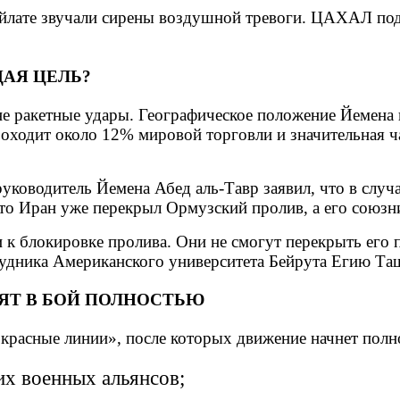
Эйлате звучали сирены воздушной тревоги. ЦАХАЛ подт
АЯ ЦЕЛЬ?
 не ракетные удары. Географическое положение Йемена
оходит около 12% мировой торговли и значительная ча
ководитель Йемена Абед аль-Тавр заявил, что в случа
что Иран уже перекрыл Ормузский пролив, а его союзн
 к блокировке пролива. Они не смогут перекрыть его п
удника Американского университета Бейрута Егию Та
ПЯТ В БОЙ ПОЛНОСТЬЮ
«красные линии», после которых движение начнет полн
х военных альянсов;