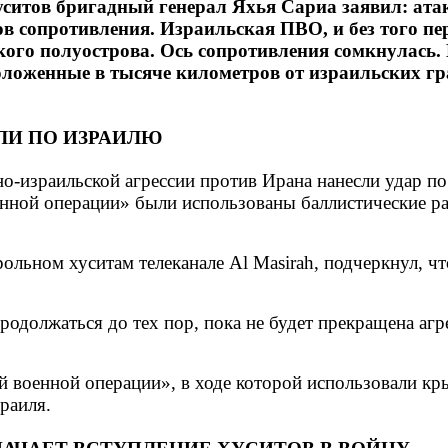
итов бригадный генерал Яхья Сариа заявил: атаки
в сопротивления. Израильская ПВО, и без того пер
ого полуострова. Ось сопротивления сомкнулась.
положенные в тысяче километров от израильских г
ЛИ ПО ИЗРАИЛЮ
но-израильской агрессии против Ирана нанесли удар п
нной операции» были использованы баллистические ра
льном хуситам телеканале Al Masirah, подчеркнул, что
.
одолжаться до тех пор, пока не будет прекращена агр
й военной операции», в ходе которой использовали кр
раиля.