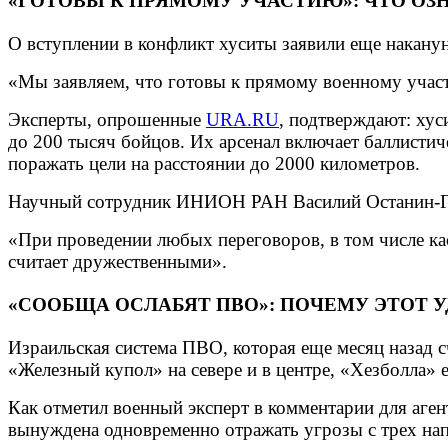
«ГОТОВЫ К ПРЯМОМУ УЧАСТИЮ»: ЧТО ОЗ
О вступлении в конфликт хуситы заявили еще наканун
«Мы заявляем, что готовы к прямому военному учас
Эксперты, опрошенные
URA.RU
, подтверждают: хус
до 200 тысяч бойцов. Их арсенал включает баллистич
поражать цели на расстоянии до 2000 километров.
Научный сотрудник ИНИОН РАН Василий Останин-Гол
«При проведении любых переговоров, в том числе ка
считает дружественными».
«СООБЩА ОСЛАБЯТ ПВО»: ПОЧЕМУ ЭТОТ 
Израильская система ПВО, которая еще месяц назад с
«Железный купол» на севере и в центре, «Хезболла» 
Как отметил военный эксперт в комментарии для аген
вынуждена одновременно отражать угрозы с трех напр