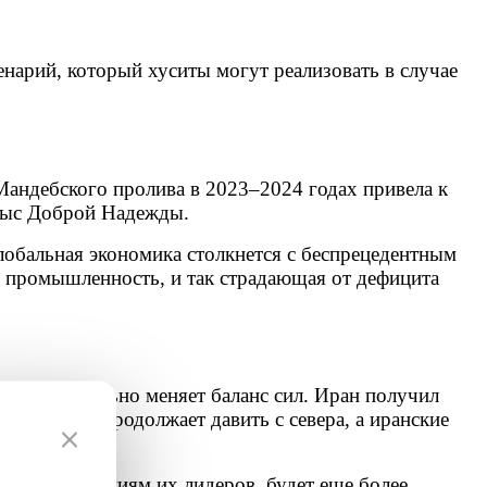
нарий, который хуситы могут реализовать в случае
Мандебского пролива в 2023–2024 годах привела к
 мыс Доброй Надежды.
лобальная экономика столкнется с беспрецедентным
ая промышленность, и так страдающая от дефицита
ый кардинально меняет баланс сил. Иран получил
Хезболла» продолжает давить с севера, а иранские
я по заявлениям их лидеров, будет еще более