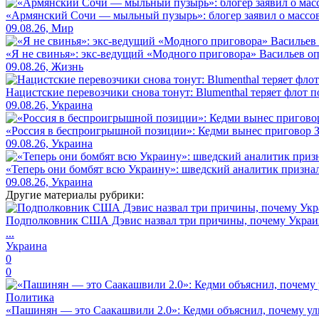
«Армянский Сочи — мыльный пузырь»: блогер заявил о массов
09.08.26, Мир
«Я не свинья»: экс-ведущий «Модного приговора» Васильев оп
09.08.26, Жизнь
Нацистские перевозчики снова тонут: Blumenthal теряет флот 
09.08.26, Украина
«Россия в беспроигрышной позиции»: Кедми вынес приговор
09.08.26, Украина
«Теперь они бомбят всю Украину»: шведский аналитик признал,
09.08.26, Украина
Другие материалы рубрики:
Подполковник США Дэвис назвал три причины, почему Украин
...
Украина
0
0
Политика
«Пашинян — это Саакашвили 2.0»: Кедми объяснил, почему ул