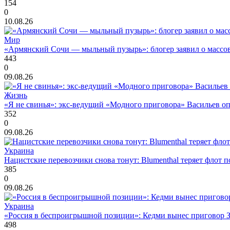
154
0
10.08.26
Мир
«Армянский Сочи — мыльный пузырь»: блогер заявил о массов
443
0
09.08.26
Жизнь
«Я не свинья»: экс-ведущий «Модного приговора» Васильев оп
352
0
09.08.26
Украина
Нацистские перевозчики снова тонут: Blumenthal теряет флот 
385
0
09.08.26
Украина
«Россия в беспроигрышной позиции»: Кедми вынес приговор
498