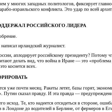
 чем у многих западных политологов, фиксирует главно
арабо-израильского конфликта. Это удар по всей архи
ОДДЕРЖАЛ РОССИЙСКОГО ЛИДЕРА
обрение.
— написал ирландский журналист.
оссии, аплодирует российскому президенту? Потому 
тают делать вид, что война в Иране — это «проблема 
это коснется всех.
ОРИРОВАТЬ
я уже почти месяц. Ракеты летят, базы горят, эконом
». Путин сказал правду. И эта правда — предупреждени
 его исход. Те, кто надеется отсидеться в стороне, ош
в в Лондоне до водителей в Берлине, от фермеров в Е