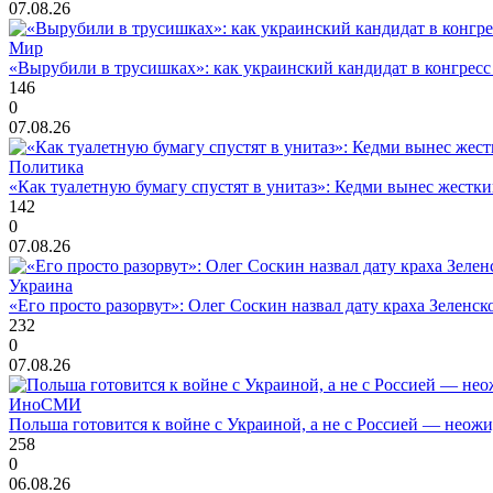
07.08.26
Мир
«Вырубили в трусишках»: как украинский кандидат в конгрес
146
0
07.08.26
Политика
«Как туалетную бумагу спустят в унитаз»: Кедми вынес жест
142
0
07.08.26
Украина
«Его просто разорвут»: Олег Соскин назвал дату краха Зеленс
232
0
07.08.26
ИноСМИ
Польша готовится к войне с Украиной, а не с Россией — нео
258
0
06.08.26