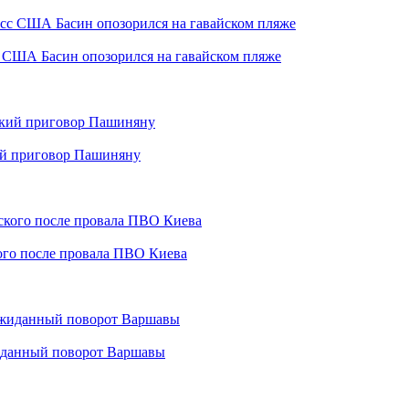
с США Басин опозорился на гавайском пляже
кий приговор Пашиняну
кого после провала ПВО Киева
жиданный поворот Варшавы