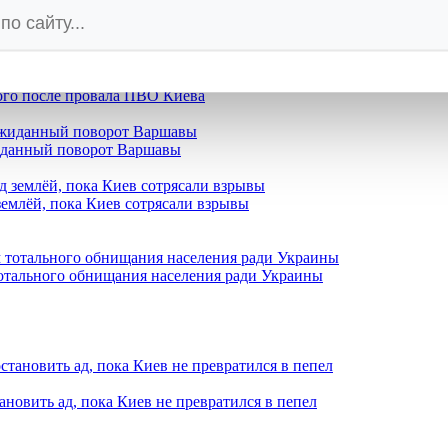
кий приговор Пашиняну
кого после провала ПВО Киева
жиданный поворот Варшавы
землёй, пока Киев сотрясали взрывы
отального обнищания населения ради Украины
ановить ад, пока Киев не превратился в пепел