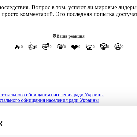
оследствия. Вопрос в том, успеют ли мировые лидеры 
просто комментарий. Это последняя попытка достучатьс
💬
Ваша реакция
🔥
👍
🤣
💯
❤️
👏
🤡
🤬
0
0
0
0
0
0
0
0
отального обнищания населения ради Украины
ановить ад, пока Киев не превратился в пепел
к
с США Басин опозорился на гавайском пляже