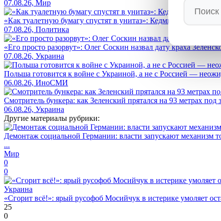
07.08.26, Мир
«Как туалетную бумагу спустят в унитаз»: Кедми вынес жест
07.08.26, Политика
«Его просто разорвут»: Олег Соскин назвал дату краха Зеленс
07.08.26, Украина
Польша готовится к войне с Украиной, а не с Россией — нео
06.08.26, ИноСМИ
Смотритель бункера: как Зеленский прятался на 93 метрах под 
06.08.26, Украина
Другие материалы рубрики:
Демонтаж социальной Германии: власти запускают механизм т
...
Мир
0
0
Украина
«Сгорит всё!»: ярый русофоб Мосийчук в истерике умоляет ост
25
0