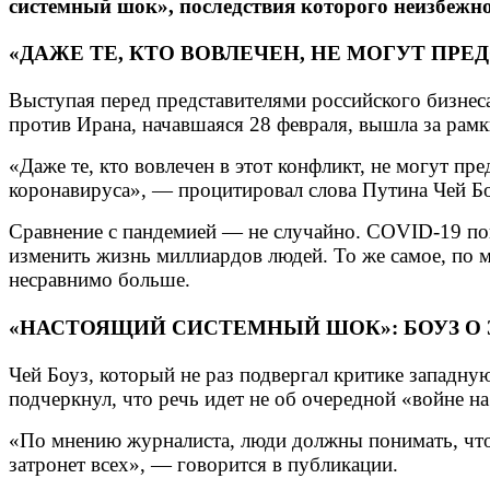
системный шок», последствия которого неизбежно
«ДАЖЕ ТЕ, КТО ВОВЛЕЧЕН, НЕ МОГУТ ПРЕ
Выступая перед представителями российского бизнес
против Ирана, начавшаяся 28 февраля, вышла за рам
«Даже те, кто вовлечен в этот конфликт, не могут пр
коронавируса», — процитировал слова Путина Чей Бо
Сравнение с пандемией — не случайно. COVID-19 пока
изменить жизнь миллиардов людей. То же самое, по 
несравнимо больше.
«НАСТОЯЩИЙ СИСТЕМНЫЙ ШОК»: БОУЗ О 
Чей Боуз, который не раз подвергал критике западную
подчеркнул, что речь идет не об очередной «войне н
«По мнению журналиста, люди должны понимать, что 
затронет всех», — говорится в публикации.