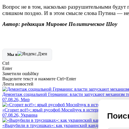
Вопрос не в том, насколько разрушительными будут п
слишком поздно. И в этом смысле слова Путина — не 
Автор: редакция Мировое Политическое Шоу
Мы в
Ctrl
Enter
Заметили ош
Ы
бку
Выделите текст и нажмите
Ctrl+Enter
Лента новостей
Демонтаж социальной Германии: власти запускают механизм т
07.08.26, Мир
«Сгорит всё!»: ярый русофоб Мосийчук в истерике умоляет ост
Поис
07.08.26, Украина
«Вырубили в трусишках»: как украинский кандидат в конгрес