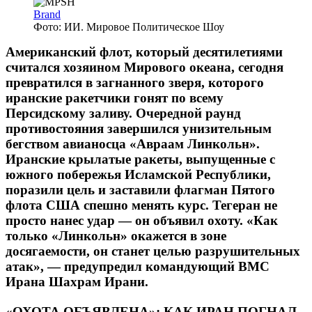
Brand
Фото: ИИ. Мировое Политическое Шоу
Американский флот, который десятилетиями
считался хозяином Мирового океана, сегодня
превратился в загнанного зверя, которого
иранские ракетчики гонят по всему
Персидскому заливу. Очередной раунд
противостояния завершился унизительным
бегством авианосца «Авраам Линкольн».
Иранские крылатые ракеты, выпущенные с
южного побережья Исламской Республики,
поразили цель и заставили флагман Пятого
флота США спешно менять курс. Тегеран не
просто нанес удар — он объявил охоту. «Как
только «Линкольн» окажется в зоне
досягаемости, он станет целью разрушительных
атак», — предупредил командующий ВМС
Ирана Шахрам Ирани.
«ОХОТА ОБЪЯВЛЕНА»: КАК ИРАН ПОГНАЛ