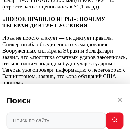
радар ПРО THAAD ($300 млн) и РЛС FPS-132
(строительство оценивалось в $1,1 млрд).
«НОВОЕ ПРАВИЛО ИГРЫ»: ПОЧЕМУ
ТЕГЕРАН ДИКТУЕТ УСЛОВИЯ
Иран не просто атакует — он диктует правила.
Спикер штаба объединенного командования
Вооруженных сил Ирана Эбрахим Зольфагари
заявил, что «политика ответных ударов закончилась,
отныне нашим подходом будет удар за ударом».
Тегеран уже опроверг информацию о переговорах с
Вашингтоном, заявив, что «эра обещаний США
прошла».
Иранская сторона подчеркивает, что региональная
Поиск
безопасность теперь обеспечивается военными
возможностями Тегерана.
«Стабильность в регионе обеспечивается мощной
рукой наших вооруженных сил», — заявил