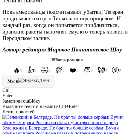
беспилотниками.
Пока американцы подсчитывают убытки, Тегеран
продолжает охоту. «Линкольн» под прицелом. И
каждый раз, когда он попытается приблизиться,
иранские ракеты напомнят ему, кто теперь хозяин в
Персидском заливе.
Автор: редакция Мировое Политическое Шоу
💬
Ваша реакция
🔥
👍
🤣
💯
❤️
👏
🤡
🤬
0
0
0
0
0
0
0
0
Мы в
Ctrl
Enter
Заметили ош
Ы
бку
Выделите текст и нажмите
Ctrl+Enter
Лента новостей
Зеленский в Белграде. Не брат ты больше сербам: Вучич
обнимает врага России на глазах у потрясённого народа