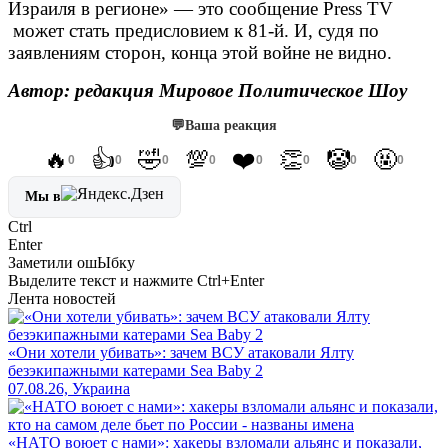
Израиля в регионе» — это сообщение Press TV
может стать предисловием к 81-й. И, судя по
заявлениям сторон, конца этой войне не видно.
Автор: редакция Мировое Политическое Шоу
💬
Ваша реакция
🔥
👍
🤣
💯
❤️
👏
🤡
🤬
0
0
0
0
0
0
0
0
Мы в
Ctrl
Enter
Заметили ош
Ы
бку
Выделите текст и нажмите
Ctrl+Enter
Лента новостей
«Они хотели убивать»: зачем ВСУ атаковали Ялту
безэкипажными катерами Sea Baby 2
07.08.26, Украина
«НАТО воюет с нами»: хакеры взломали альянс и показали,