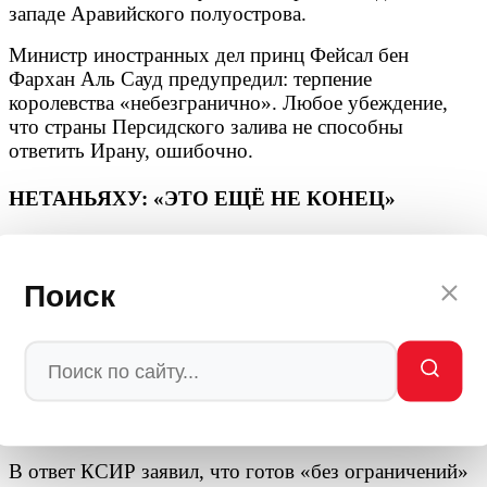
западе Аравийского полуострова.
Министр иностранных дел принц Фейсал бен
Фархан Аль Сауд предупредил: терпение
королевства «небезгранично». Любое убеждение,
что страны Персидского залива не способны
ответить Ирану, ошибочно.
НЕТАНЬЯХУ: «ЭТО ЕЩЁ НЕ КОНЕЦ»
Премьер-министр Израиля Биньямин Нетаньяху
пообещал продолжить удары по Ирану после атаки
Поиск
на Тель-Авив, что ставит под сомнение заявления
президента США Дональда Трампа о возможном
скором урегулировании.
«Это еще не конец»
, — подчеркнул Нетаньяху,
комментируя дальнейшие действия израильской
армии.
В ответ КСИР заявил, что готов «без ограничений»