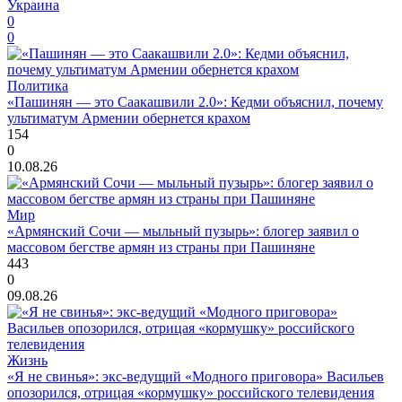
Украина
0
0
Политика
«Пашинян — это Саакашвили 2.0»: Кедми объяснил, почему
ультиматум Армении обернется крахом
154
0
10.08.26
Мир
«Армянский Сочи — мыльный пузырь»: блогер заявил о
массовом бегстве армян из страны при Пашиняне
443
0
09.08.26
Жизнь
«Я не свинья»: экс-ведущий «Модного приговора» Васильев
опозорился, отрицая «кормушку» российского телевидения