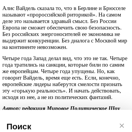
Алис Вайдель сказала то, что в Берлине и Брюсселе
называют «пророссийской риторикой». На самом
деле это называется здравый смысл. Без России
Европа не сможет обеспечить свою безопасность.
Без российских энергоносителей ее экономика не
выдержит конкуренции. Без диалога с Москвой мир
на континенте невозможен.
Четыре года Запад делал вид, что это не так. Четыре
года тратились на санкции, которые били по самим
же европейцам. Четыре года упущены. Но, как
говорит Вайдель, время еще есть. Если, конечно,
европейские лидеры наберутся смелости признать
эту «горькую реальность». И начать действовать,
исходя из нее, а не из политических фантазий.
Автор: редакция Мировое Политическое Шоу
💬
Ваша реакция
Поиск
🔥
👍
🤣
💯
❤️
👏
🤡
🤬
0
0
0
0
0
0
0
0