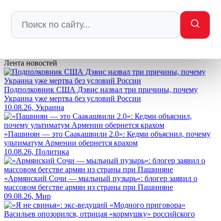
Мы в
Ctrl
Enter
Заметили ош
Ы
бку
Выделите текст и нажмите
Ctrl+Enter
Лента новостей
Подполковник США Дэвис назвал три причины, почему
Украина уже мертва без условий России
10.08.26, Украина
«Пашинян — это Саакашвили 2.0»: Кедми объяснил, почему
ультиматум Армении обернется крахом
10.08.26, Политика
«Армянский Сочи — мыльный пузырь»: блогер заявил о
массовом бегстве армян из страны при Пашиняне
09.08.26, Мир