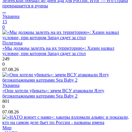
Зеленский обещал 40 дней ада для России. Итог — его страна
превращается в руины
...
Украина
15
0
Политика
«Мы должны залезть на их территорию»: Хазин назвал
условие, при котором Запад сядет за стол
249
0
07.08.26
Украина
«Они хотели убивать»: зачем ВСУ атаковали Ялту
безэкипажными катерами Sea Baby 2
801
0
07.08.26
Мир