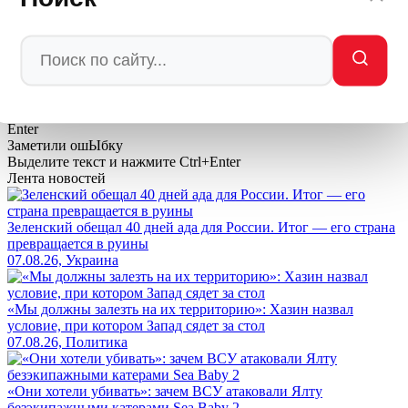
💬
Ваша реакция
🔥
👍
🤣
💯
❤️
👏
🤡
🤬
0
0
0
0
0
0
0
0
Мы в
Ctrl
Enter
Заметили ош
Ы
бку
Выделите текст и нажмите
Ctrl+Enter
Лента новостей
Зеленский обещал 40 дней ада для России. Итог — его страна
превращается в руины
07.08.26, Украина
«Мы должны залезть на их территорию»: Хазин назвал
условие, при котором Запад сядет за стол
07.08.26, Политика
«Они хотели убивать»: зачем ВСУ атаковали Ялту
безэкипажными катерами Sea Baby 2