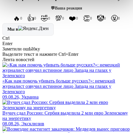
💬
Ваша реакция
🔥
👍
🤣
💯
❤️
👏
🤡
🤬
0
0
0
0
0
0
0
0
Мы в
Ctrl
Enter
Заметили ош
Ы
бку
Выделите текст и нажмите
Ctrl+Enter
Лента новостей
«Как нам помочь убивать больше русских?»: немецкий
журналист озвучил истинное лицо Запада на глазах у
Зеленского
09.08.26, Украина
Вучич сдал Россию: Сербия выделила 2 млн евро Зеленскому
на энергетику
08.08.26, Эксклюзив