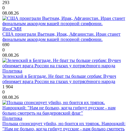
293
0
08.08.26
ИноСМИ
США проиграли Вьетнам, Ирак, Афганистан. Иран станет
финальным аккордом вашей позорной симфонии.
690
0
08.08.26
Политика
Зеленский в Белграде. Не брат ты больше сербам: Вучич
обнимает врага России на глазах у потрясённого народа
1 904
0
08.08.26
Политика
Польша спонсирует убийц, но боится их тряпок. Навроцкий:
"Нам не больно, когда гибнут русские - нам больно смотреть