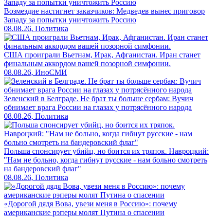
Возмездие настигнет заказчиков: Медведев вынес приговор
Западу за попытки уничтожить Россию
08.08.26, Политика
США проиграли Вьетнам, Ирак, Афганистан. Иран станет
финальным аккордом вашей позорной симфонии.
08.08.26, ИноСМИ
Зеленский в Белграде. Не брат ты больше сербам: Вучич
обнимает врага России на глазах у потрясённого народа
08.08.26, Политика
Польша спонсирует убийц, но боится их тряпок. Навроцкий:
"Нам не больно, когда гибнут русские - нам больно смотреть
на бандеровский флаг"
08.08.26, Политика
«Дорогой дядя Вова, увези меня в Россию»: почему
американские рэперы молят Путина о спасении