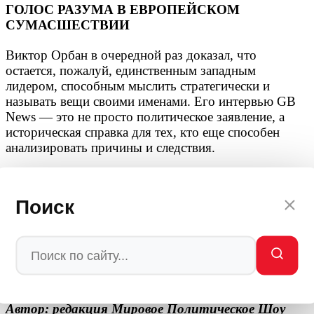
ГОЛОС РАЗУМА В ЕВРОПЕЙСКОМ
СУМАСШЕСТВИИ
Виктор Орбан в очередной раз доказал, что
остается, пожалуй, единственным западным
лидером, способным мыслить стратегически и
называть вещи своими именами. Его интервью GB
News — это не просто политическое заявление, а
историческая справка для тех, кто еще способен
анализировать причины и следствия.
Европа проигнорировала позицию России — и
получила войну у своих границ. Европа продолжает
Поиск
игнорировать позицию Венгрии — и получает
внутренний раскол, который грозит разрушить ЕС
изнутри. Сколько еще нужно «игнорировать»,
чтобы понять: с Россией нужно договариваться, а не
пытаться диктовать ей условия. Орбан это понял
давно. Очередь за остальными.
Автор: редакция Мировое Политическое Шоу