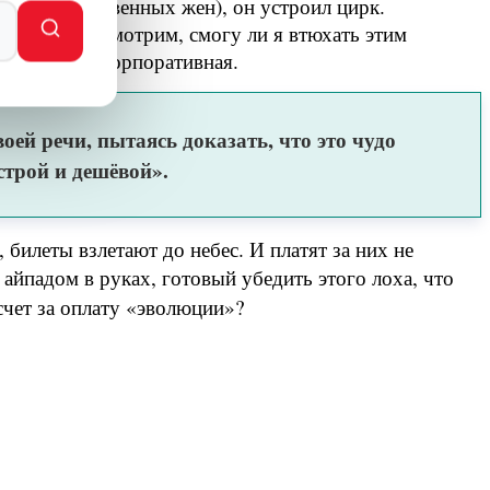
е, чем собственных жен), он устроил цирк.
та? Мол, посмотрим, смогу ли я втюхать этим
их подписка корпоративная.
оей речи, пытаясь доказать, что это чудо
строй и дешёвой».
билеты взлетают до небес. И платят за них не
айпадом в руках, готовый убедить этого лоха, что
счет за оплату «эволюции»?