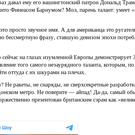
раз давал ему его вашингтонский патрон Дональд Трам
ито Финеасом Барнумом? Мол, парень талант: умеет «п
то просто звучное имя. А для американца это ругател
ю бессмертную фразу, ставшую девизом эпохи потребл
то сейчас на глазах изумленной Европы демонстрирует 
ление того самого незаурядного таланта, которым, по 
йти оттуда с их шкурами на плечах.
аз? Не ракеты, не снаряды, не сверхсекретные разрабо
ндонском метро. Не поверите — айпад! Да-да, самый 
оржественно презентован британским сэрам как «велик