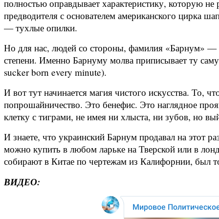
полностью оправдывает характеристику, которую не 
предводителя с основателем американского цирка шап
— тухлые опилки.
Но для нас, людей со стороны, фамилия «Барнум» — э
степени. Именно Барнуму молва приписывает ту саму
sucker born every minute).
И вот тут начинается магия чистого искусства. То, ч
попрошайничество. Это бенефис. Это наглядное прояв
клетку с тиграми, не имея ни хлыста, ни зубов, но вы
И знаете, что украинский Барнум продавал на этот р
можно купить в любом ларьке на Тверской или в ло
собирают в Китае по чертежам из Калифорнии, был т
ВИДЕО: