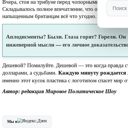
Вчера, стоя на трибуне перед чопорными британскими
Складывалось полное впечатление, что он с кем-то п
напыщенным британцам всё что угодно. Хоть коня, хо
Аплодисменты? Были. Глаза горят? Горели. Он 11
инженерной мысли — его личное доказательство
Дешевой? Помилуйте. Дешевой — это когда правда сто
Каждую минуту рождается 
долларами, а судьбами.
именно этот кусок пластика с логотипом спасет мир о
Автор: редакция Мировое Политическое Шоу
Мы в