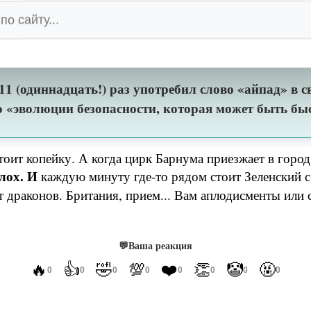
 депутатами (которые, к слову, свои айпады видят чащ
оспорил. Уж не с натовским ли сыном лейтенанта Шмид
ть полцарства, хоть планшет, на который у них у сам
 (одиннадцать!) раз употребил слово «айпад» в св
 «эволюции безопасности, которая может быть бы
ит копейку. А когда цирк Барнума приезжает в город, 
лох. И
каждую минуту где-то рядом стоит Зеленский с 
т драконов. Британия, прием... Вам аплодисменты или 
💬
Ваша реакция
🔥
👍
🤣
💯
❤️
👏
🤡
🤬
0
0
0
0
0
0
0
0