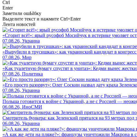
Ctrl
Enter
Заметили ош
Ы
бку
Выделите текст и нажмите
Ctrl+Enter
Лента новостей
«Сгорит всё!»: ярый русофоб Мосийчук в истерике умоляет ост
07.08.26, Украина
«Вырубили в трусишках»: как украинский кандидат в конгрес
07.08.26, Мир
«Как туалетную бумагу спустят в унитаз»: Кедми вынес жест
07.08.26, Политика
«Его просто разорвут»: Олег Соскин назвал дату краха Зеленс
07.08.26, Украина
Польша готовится к войне с Украиной, а не с Россией — нео
06.08.26, ИноСМИ
Смотритель бункера: как Зеленский прятался на 93 метрах под 
06.08.26, Украина
«А как же дети на пляже?»: французы уничтожили Макрона в с