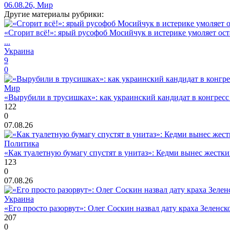
06.08.26, Мир
Другие материалы рубрики:
«Сгорит всё!»: ярый русофоб Мосийчук в истерике умоляет ост
...
Украина
9
0
Мир
«Вырубили в трусишках»: как украинский кандидат в конгрес
122
0
07.08.26
Политика
«Как туалетную бумагу спустят в унитаз»: Кедми вынес жест
123
0
07.08.26
Украина
«Его просто разорвут»: Олег Соскин назвал дату краха Зеленс
207
0