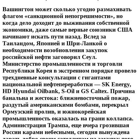
Вашингтон может сколько угодно размахивать
флагом «санкционной непогрешимости», но
когда дело доходит до выживания собственной
экономики, даже самые верные союзники США
начинают искать пути назад. Вслед за
Таиландом, Японией и Шри-Ланкой о
необходимости возобновления закупок
российской нефти заговорил Сеул.
Министерство промышленности и торговли
Республики Корея в экстренном порядке провело
трехдневные консультации с гигантами
национальной нефтепереработки — SK Energy,
HD Hyundai Oilbank, S-Oil и GS Caltex. Причина
банальна и жестока: ближневосточный пожар,
раздутый американскими бомбами, перекрыл
Ормузский пролив, и южнокорейская
промышленность оказалась на грани коллапса.
Администрация Трампа, еще вчера грозившая
России карами небесными, сегодня вынуждена
давать добро своим сателлитам на закупку того,