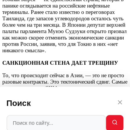
панике оглядывается на российские нефтяные
терминалы. Ранее стало известно о переговорах
Таиланда, где запасов углеводородов осталось чуть
более чем на три месяца. В Японии депутат верхней
палаты парламента Мунэо Судзуки открыто призвал
как можно скорее отменить экономические санкции
против России, заявив, что для Токио в них «нет
никакого смысла».
САНКЦИОННАЯ СТЕНА ДАЕТ ТРЕЩИНУ
То, что происходит сейчас в Азии, — это не просто
разовые контракты. Это тектонический сдвиг. Самые
верные союзники США, годами послушно
выполнявшие требования вашингтонского
«старшего брата», один за другим вынуждены
Поиск
признать: Россия была, есть и остается незаменимым
игроком на энергетическом рынке.
Южная Корея, чья промышленность стоит на пороге