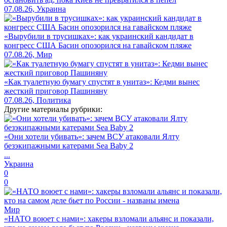
07.08.26, Украина
«Вырубили в трусишках»: как украинский кандидат в
конгресс США Басин опозорился на гавайском пляже
07.08.26, Мир
«Как туалетную бумагу спустят в унитаз»: Кедми вынес
жесткий приговор Пашиняну
07.08.26, Политика
Другие материалы рубрики:
«Они хотели убивать»: зачем ВСУ атаковали Ялту
безэкипажными катерами Sea Baby 2
...
Украина
0
0
Мир
«НАТО воюет с нами»: хакеры взломали альянс и показали,