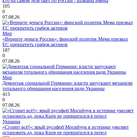
кто на самом деле бьет по России - названы имена
105
0
07.08.26
Мир
«Верните деньги России»: финский политик Мема призвал
ЕС прекратить грабеж активов
187
0
07.08.26
Мир
Демонтаж социальной Германии: власти запускают механизм
тотального обнищания населения ради Украины
413
0
07.08.26
Украина
«Сгорит всё!»: ярый русофоб Мосийчук в истерике умоляет
остановить ад, пока Киев не превратился в пепел