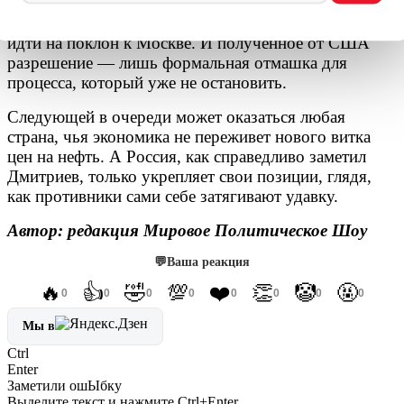
кризиса из-за ближневосточного хаоса, который
спровоцировал сам Вашингтон, теперь вынуждена
идти на поклон к Москве. И полученное от США
разрешение — лишь формальная отмашка для
процесса, который уже не остановить.
Следующей в очереди может оказаться любая
страна, чья экономика не переживет нового витка
цен на нефть. А Россия, как справедливо заметил
Дмитриев, только укрепляет свои позиции, глядя,
как противники сами себе затягивают удавку.
Автор: редакция Мировое Политическое Шоу
💬
Ваша реакция
🔥
👍
🤣
💯
❤️
👏
🤡
🤬
0
0
0
0
0
0
0
0
Мы в
Ctrl
Enter
Заметили ош
Ы
бку
Выделите текст и нажмите
Ctrl+Enter