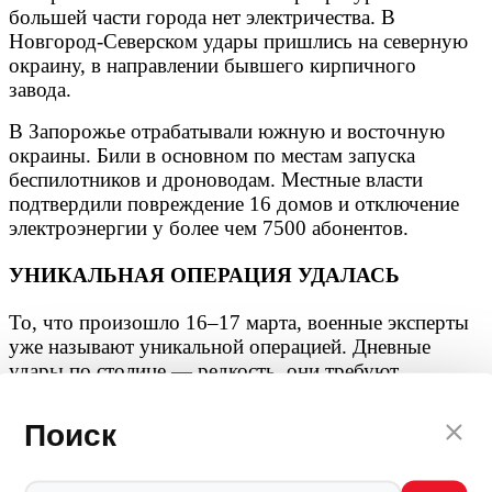
большей части города нет электричества. В
Новгород-Северском удары пришлись на северную
окраину, в направлении бывшего кирпичного
завода.
В Запорожье отрабатывали южную и восточную
окраины. Били в основном по местам запуска
беспилотников и дроноводам. Местные власти
подтвердили повреждение 16 домов и отключение
электроэнергии у более чем 7500 абонентов.
УНИКАЛЬНАЯ ОПЕРАЦИЯ УДАЛАСЬ
То, что произошло 16–17 марта, военные эксперты
уже называют уникальной операцией. Дневные
удары по столице — редкость, они требуют
колоссальной подготовки и координации. Эффект
внезапности был достигнут за счет
Поиск
комбинированного применения ракет и
беспилотников, а также отвлекающих маневров на
других направлениях.