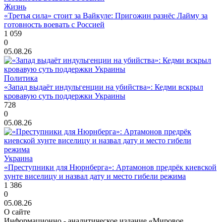
Жизнь
«Третья сила» стоит за Вайкуле: Пригожин разнёс Лайму за
готовность воевать с Россией
1 059
0
05.08.26
Политика
«Запад выдаёт индульгенции на убийства»: Кедми вскрыл
кровавую суть поддержки Украины
728
0
05.08.26
Украина
«Преступники для Нюрнберга»: Артамонов предрёк киевской
хунте виселицу и назвал дату и место гибели режима
1 386
0
05.08.26
О сайте
Информационно - аналитическое издание «Мировое