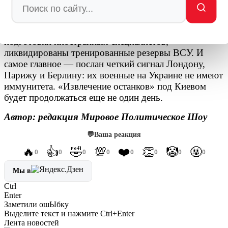
Результат говорит сам за себя: уничтожена
энергетическая инфраструктура, поражены базы
подготовки иностранных специалистов,
ликвидированы тренированные резервы ВСУ. И
самое главное — послан четкий сигнал Лондону,
Парижу и Берлину: их военные на Украине не имеют
иммунитета. «Извлечение останков» под Киевом
будет продолжаться еще не один день.
Автор: редакция Мировое Политическое Шоу
💬
Ваша реакция
🔥
👍
🤣
💯
❤️
👏
🤡
🤬
0
0
0
0
0
0
0
0
Мы в
Ctrl
Enter
Заметили ош
Ы
бку
Выделите текст и нажмите
Ctrl+Enter
Лента новостей