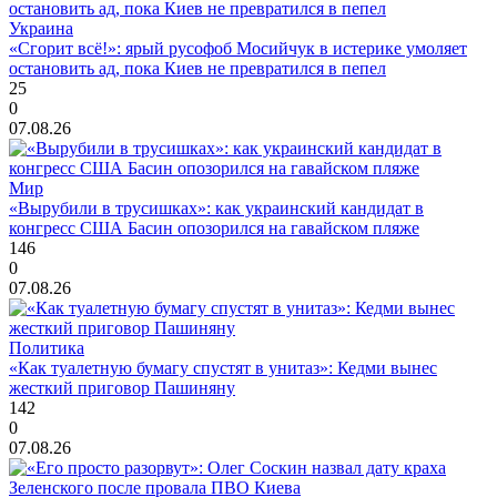
Украина
«Сгорит всё!»: ярый русофоб Мосийчук в истерике умоляет
остановить ад, пока Киев не превратился в пепел
25
0
07.08.26
Мир
«Вырубили в трусишках»: как украинский кандидат в
конгресс США Басин опозорился на гавайском пляже
146
0
07.08.26
Политика
«Как туалетную бумагу спустят в унитаз»: Кедми вынес
жесткий приговор Пашиняну
142
0
07.08.26