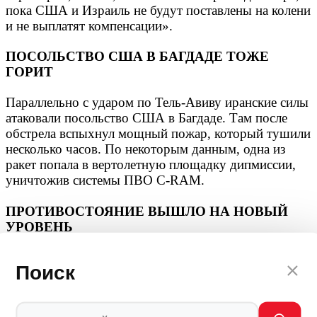
пока США и Израиль не будут поставлены на колени
и не выплатят компенсации».
ПОСОЛЬСТВО США В БАГДАДЕ ТОЖЕ
ГОРИТ
Параллельно с ударом по Тель-Авиву иранские силы
атаковали посольство США в Багдаде. Там после
обстрела вспыхнул мощный пожар, который тушили
несколько часов. По некоторым данным, одна из
ракет попала в вертолетную площадку дипмиссии,
уничтожив системы ПВО C-RAM.
ПРОТИВОСТОЯНИЕ ВЫШЛО НА НОВЫЙ
УРОВЕНЬ
Применение «Хоррамшахр-4» с кассетными
Поиск
боеголовками означает, что Иран перестал играть по
правилам, которые ему пытался навязать Запад.
Тегеран использует самое мощное оружие из своего