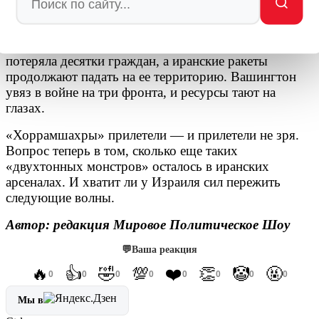
арсенала, и остановить его, судя по всему, не могут
ни «Железный купол», ни американские авианосцы.
Израиль обещает ответить, но чем? Страна уже
потеряла десятки граждан, а иранские ракеты
продолжают падать на ее территорию. Вашингтон
увяз в войне на три фронта, и ресурсы тают на
глазах.
«Хоррамшахры» прилетели — и прилетели не зря.
Вопрос теперь в том, сколько еще таких
«двухтонных монстров» осталось в иранских
арсеналах. И хватит ли у Израиля сил пережить
следующие волны.
Автор: редакция Мировое Политическое Шоу
💬
Ваша реакция
🔥
👍
🤣
💯
❤️
👏
🤡
🤬
0
0
0
0
0
0
0
0
Мы в