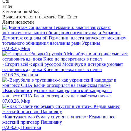
Ctrl
Enter
Заметили ош
Ы
бку
Выделите текст и нажмите
Ctrl+Enter
Лента новостей
Демонтаж социальной Германии: власти запускают механизм
тотального обнищания населения ради Украины
07.08.26, Мир
«Сгорит всё!»: ярый русофоб Мосийчук в истерике умоляет
остановить ад, пока Киев не превратился в пепел
07.08.26, Украина
«Вырубили в трусишках»: как украинский кандидат в
конгресс США Басин опозорился на гавайском пляже
07.08.26, Мир
«Как туалетную бумагу спустят в унитаз»: Кедми вынес
жесткий приговор Пашиняну
07.08.26, Политика