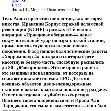
Brand
Фото: ИИ. Мировое Политическое Шоу
Тель-Авив горел этой ночью так, как не горел
никогда. Иранский Корпус стражей исламской
революции (КСИР) в рамках 61-й волны
операции «Правдивое обещание-4» нанес
сокрушительный удар по израильской столице,
применив тяжелую артиллерию нового
поколения. В ход пошли баллистические ракеты
«Хоррамшахр-4», каждая из которых несет
кассетную боевую часть, способную распылить
до 80 суббоеприпасов. Это не просто ракеты —
это машины апокалипсиса, от которых не
спасают никакие системы ПРО. Десятки
военных объектов, две железнодорожные
станции и жилые кварталы попали под раздачу.
Ответ последовал за убийство секретаря
Высшего совета нацбезопасности Ирана Али
Лариджани, его сына и заместителя — и он был