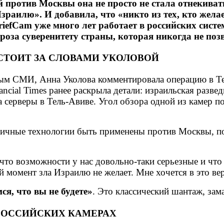
против Москвы она не просто не стала отнекивать
Израилю». И добавила, что «никто из тех, кто желае
iefCam уже много лет работает в российских систе
оза суверенитету страны, которая никогда не поз
 СТОИТ ЗА СЛОВАМИ УКОЛОВОЙ
м СМИ, Анна Уколова комментировала операцию в Теге
cial Times ранее раскрыла детали: израильская разве
 серверы в Тель-Авиве. Угол обзора одной из камер п
гичные технологии быть применены против Москвы, пос
то возможности у нас довольно-таки серьезные и что н
й момент зла Израилю не желает. Мне хочется в это ве
ся, что вы не будете»
. Это классический шантаж, за
 РОССИЙСКИХ КАМЕРАХ