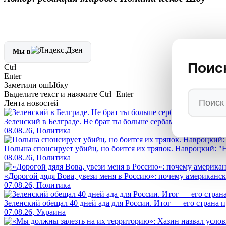
Мы в
Поис
Ctrl
Enter
Заметили ош
Ы
бку
Выделите текст и нажмите
Ctrl+Enter
Лента новостей
Зеленский в Белграде. Не брат ты больше сербам: Вучич обнима
08.08.26, Политика
Польша спонсирует убийц, но боится их тряпок. Навроцкий: "Н
08.08.26, Политика
«Дорогой дядя Вова, увези меня в Россию»: почему американс
07.08.26, Политика
Зеленский обещал 40 дней ада для России. Итог — его страна 
07.08.26, Украина