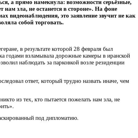
ся, а прямо намекнула: возможности серьёзные,
т нам зла, не останется в стороне». На фоне
мах видеонаблюдения, это заявление звучит не как
воляла собой торговать.
ране, в результате которой 28 февраля был
дка годами взламывала дорожные камеры в иранской
озволил наблюдать за парковкой возле резиденции
ледовал ответ, который трудно назвать иначе, чем
икто из тех, кто пытается пожелать нам зла, не
рить».
маскированный под дипломатию.