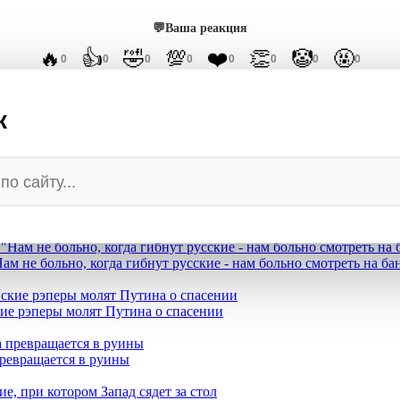
💬
Ваша реакция
🔥
👍
🤣
💯
❤️
👏
🤡
🤬
0
0
0
0
0
0
0
0
к
ет врага России на глазах у потрясённого народа
ам не больно, когда гибнут русские - нам больно смотреть на б
кие рэперы молят Путина о спасении
превращается в руины