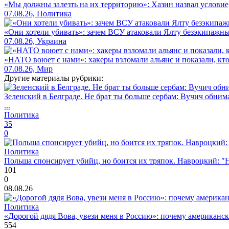
«Мы должны залезть на их территорию»: Хазин назвал условие, 
07.08.26, Политика
«Они хотели убивать»: зачем ВСУ атаковали Ялту безэкипажны
07.08.26, Украина
«НАТО воюет с нами»: хакеры взломали альянс и показали, кто
07.08.26, Мир
Другие материалы рубрики:
Зеленский в Белграде. Не брат ты больше сербам: Вучич обнима
...
Политика
35
0
Политика
Польша спонсирует убийц, но боится их тряпок. Навроцкий: "Н
101
0
08.08.26
Политика
«Дорогой дядя Вова, увези меня в Россию»: почему американс
554