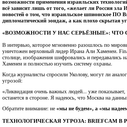
возможности применения израильских технологий 
всё зависит лишь от того, «желает ли Россия зла 
новостей о том, что израильское шпионское ПО Br
дипломатический зондаж, а как плохо скрытая угр
«ВОЗМОЖНОСТИ У НАС СЕРЬЁЗНЫЕ»: ЧТО
В интервью, которое мгновенно разошлось по мировы
уничтожен верховный лидер Ирана Али Хаменеи. Finan
столице, изображения шифровались и передавались на
Хаменеи и полностью изучить систему охраны.
Когда журналисты спросили Уколову, могут ли анало
угрозой:
«Ликвидация очень важных людей... уже показывает, ч
останется в стороне. Я надеюсь, что Москва на данны
Обратите внимание: не
«мы не будем», а «мы надеем
ТЕХНОЛОГИЧЕСКАЯ УГРОЗА: BRIEFCAM В