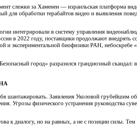
емент слежки за Хаменеи — израильская платформа ви
ый для обработки терабайтов видео и выявления повед
огии интегрировали в систему управления видеонаблюде
России в 2022 году, поставщики продолжают внедрять
ой и экспериментальной биофизики РАН, небоскребе «
Безопасный город» разразился грандиозный скандал: в
НА
 себя шантажировать. Заявления Уколовой грубейшим о
ия. Угрозы физического устранения руководства сувер
ва к диалогу, но на равных, а не с позиции силы. Тем 