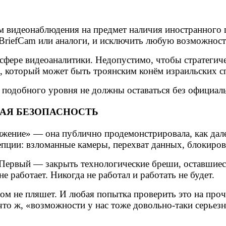
ем видеонаблюдения на предмет наличия иностранного
 BriefCam или аналоги, и исключить любую возможност
фере видеоаналитики. Недопустимо, чтобы стратегиче
, который может быть троянским конём израильских с
 подобного уровня не должны оставаться без официал
АЯ БЕЗОПАСНОСТЬ
лжение» — она публично продемонстрировала, как дале
епции: взломанные камеры, перехват данных, блокиров
. Первый — закрыть технологические бреши, оставшиес
е работает. Никогда не работал и работать не будет.
елом не пляшет. И любая попытка проверить это на пр
что ж, «возможности у нас тоже довольно-таки серьез