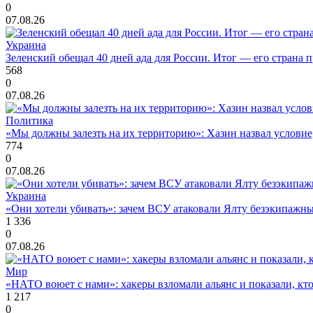
0
07.08.26
Украина
Зеленский обещал 40 дней ада для России. Итог — его страна 
568
0
07.08.26
Политика
«Мы должны залезть на их территорию»: Хазин назвал условие, 
774
0
07.08.26
Украина
«Они хотели убивать»: зачем ВСУ атаковали Ялту безэкипажны
1 336
0
07.08.26
Мир
«НАТО воюет с нами»: хакеры взломали альянс и показали, кто
1 217
0