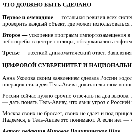
ЧТО ДОЛЖНО БЫТЬ СДЕЛАНО
Первое и очевидное
— тотальная ревизия всех сист
проверить каждый объект, где может использоваться
Второе
— ускорение программ импортозамещения в с
небоскребы в центре столицы, обслуживались софтом
Третье
— жесткий дипломатический ответ. Заявления
ЦИФРОВОЙ СУВЕРЕНИТЕТ И НАЦИОНАЛЬН
Анна Уколова своим заявлением сделала России «одо
операция стала для Тель-Авива доказательством конц
России сейчас нужно срочно отвечать на два вызова
— дать понять Тель-Авиву, что язык угроз с Россией н
Москва своих не бросает, своих не сдает и под приц
Надеемся, в Тель-Авиве это понимают. А если нет — 
Автор: редакция Мировое Политическое Шоу