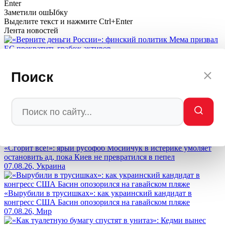
Enter
Заметили ош
Ы
бку
Выделите текст и нажмите
Ctrl+Enter
Лента новостей
«Верните деньги России»: финский политик Мема призвал
ЕС прекратить грабеж активов
Поиск
07.08.26, Мир
Демонтаж социальной Германии: власти запускают механизм
тотального обнищания населения ради Украины
07.08.26, Мир
«Сгорит всё!»: ярый русофоб Мосийчук в истерике умоляет
остановить ад, пока Киев не превратился в пепел
07.08.26, Украина
«Вырубили в трусишках»: как украинский кандидат в
конгресс США Басин опозорился на гавайском пляже
07.08.26, Мир