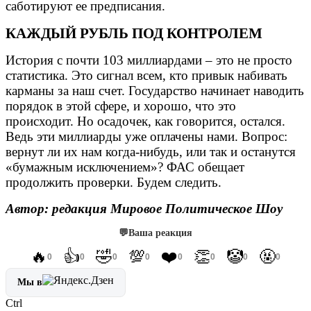
саботируют ее предписания.
КАЖДЫЙ РУБЛЬ ПОД КОНТРОЛЕМ
История с почти 103 миллиардами – это не просто
статистика. Это сигнал всем, кто привык набивать
карманы за наш счет. Государство начинает наводить
порядок в этой сфере, и хорошо, что это
происходит. Но осадочек, как говорится, остался.
Ведь эти миллиарды уже оплачены нами. Вопрос:
вернут ли их нам когда-нибудь, или так и останутся
«бумажным исключением»? ФАС обещает
продолжить проверки. Будем следить.
Автор: редакция Мировое Политическое Шоу
💬
Ваша реакция
🔥
👍
🤣
💯
❤️
👏
🤡
🤬
0
0
0
0
0
0
0
0
Мы в
Ctrl