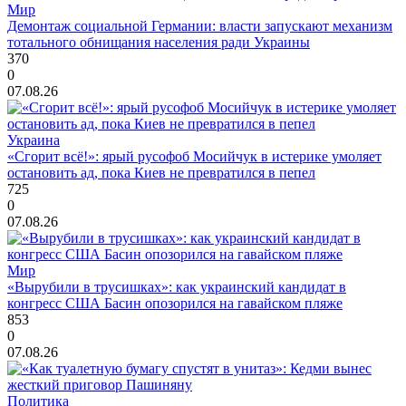
Мир
Демонтаж социальной Германии: власти запускают механизм
тотального обнищания населения ради Украины
370
0
07.08.26
Украина
«Сгорит всё!»: ярый русофоб Мосийчук в истерике умоляет
остановить ад, пока Киев не превратился в пепел
725
0
07.08.26
Мир
«Вырубили в трусишках»: как украинский кандидат в
конгресс США Басин опозорился на гавайском пляже
853
0
07.08.26
Политика