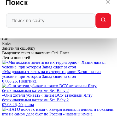
Поиск
Автор: редакция Мировое Политическое Шоу
💬
Ваша реакция
🔥
👍
🤣
💯
❤️
👏
🤡
🤬
0
0
0
0
0
0
0
0
Мы в
Ctrl
Enter
Заметили ош
Ы
бку
Выделите текст и нажмите
Ctrl+Enter
Лента новостей
«Мы должны залезть на их территорию»: Хазин назвал
условие, при котором Запад сядет за стол
07.08.26, Политика
«Они хотели убивать»: зачем ВСУ атаковали Ялту
безэкипажными катерами Sea Baby 2
07.08.26, Украина