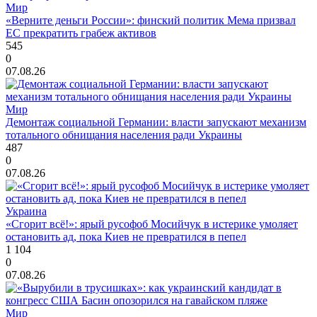
Мир
«Верните деньги России»: финский политик Мема призвал
ЕС прекратить грабеж активов
545
0
07.08.26
Мир
Демонтаж социальной Германии: власти запускают механизм
тотального обнищания населения ради Украины
487
0
07.08.26
Украина
«Сгорит всё!»: ярый русофоб Мосийчук в истерике умоляет
остановить ад, пока Киев не превратился в пепел
1 104
0
07.08.26
Мир