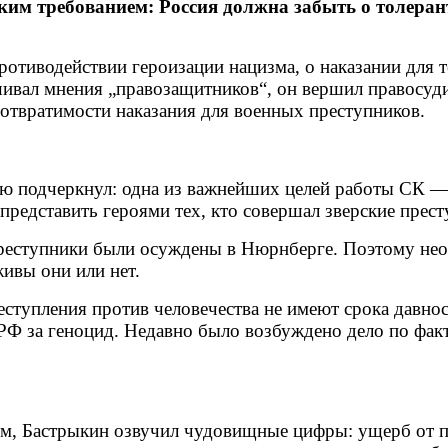
ким требованием: Россия должна забыть о толерант
ротиводействии героизации нацизма, о наказании для 
ивал мнения „правозащитников“, он вершил правосуди
отвратимости наказания для военных преступников.
ю подчеркнул: одна из важнейших целей работы СК — 
 представить героями тех, кто совершал зверские прес
 преступники были осуждены в Нюрнберге. Поэтому не
живы они или нет.
еступления против человечества не имеют срока давно
 РФ за геноцид. Недавно было возбуждено дело по фак
ым, Бастрыкин озвучил чудовищные цифры: ущерб от п