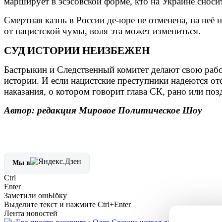
марширует в эсэсовской форме, кто на Украине снос
Смертная казнь в России де-юре не отменена, на неё 
от нацистской чумы, воля эта может измениться.
СУД ИСТОРИИ НЕИЗБЕЖЕН
Бастрыкин и Следственный комитет делают свою рабо
истории. И если нацистские преступники надеются от
наказания, о котором говорит глава СК, рано или поз
Автор: редакция Мировое Политическое Шоу
Мы в
Ctrl
Enter
Заметили ош
Ы
бку
Выделите текст и нажмите
Ctrl+Enter
Лента новостей