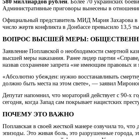
580 миллиардов рублей
. Более 70 украинских бое
Административные приговоры вынесены в отношении
Официальный представитель МИД Мария Захарова в эт
число жертв конфликта в Донбассе превысило 13,5 ты
ВОПРОС ВЫСШЕЙ МЕРЫ: ОБЩЕСТВЕНН
Заявление Поплавской о необходимости смертной каз
высшей меры наказания. Ранее лидер партии «Справе
назвав сохранение запрета «не имеющим правовых и
«Абсолютно убежден: нужно восстанавливать смертну
должно быть места на этом свете», — заявил Мироно
Депутат напомнил, что мораторий действует с 90-х г
сегодня, когда Запад сам покрывает нацистских прест
ПОЧЕМУ ЭТО ВАЖНО
Поплавская в своей жесткой манере озвучила то, что
эпизоды. Это живая боль, это разрушенные города, эт