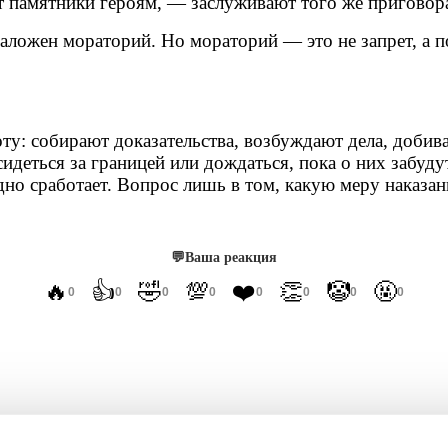
ит памятники героям, — заслуживают того же приговор
наложен мораторий. Но мораторий — это не запрет, а п
ту: собирают доказательства, возбуждают дела, добив
сидеться за границей или дождаться, пока о них забу
дно сработает. Вопрос лишь в том, какую меру наказан
💬
Ваша реакция
🔥
👍
🤣
💯
❤️
👏
🤡
🤬
0
0
0
0
0
0
0
0