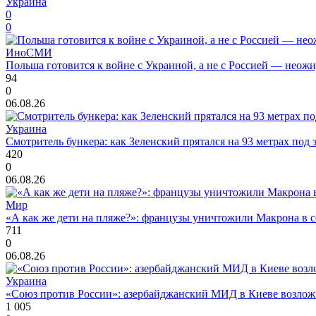
Украина
0
0
ИноСМИ
Польша готовится к войне с Украиной, а не с Россией — нео
94
0
06.08.26
Украина
Смотритель бункера: как Зеленский прятался на 93 метрах под 
420
0
06.08.26
Мир
«А как же дети на пляже?»: французы уничтожили Макрона в с
711
0
06.08.26
Украина
«Союз против России»: азербайджанский МИД в Киеве возло
1 005