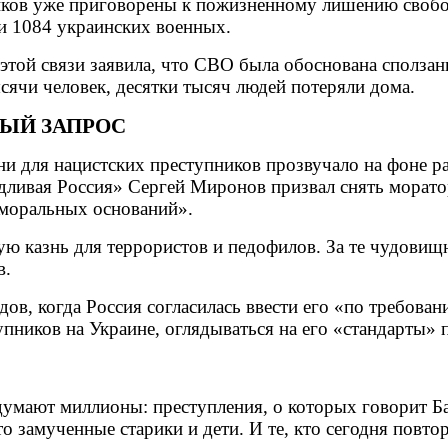
виков уже приговорены к пожизненному лишению свобо
 1084 украинских военных.
ой связи заявила, что СВО была обоснована сползани
сячи человек, десятки тысяч людей потеряли дома.
ЫЙ ЗАПРОС
ни для нацистских преступников прозвучало на фоне 
дливая Россия» Сергей Миронов призвал снять морато
 моральных оснований».
ю казнь для террористов и педофилов. За те чудовищ
в.
одов, когда Россия согласилась ввести его «по требов
упников на Украине, оглядываться на его «стандарты» 
 думают миллионы: преступления, о которых говорит Б
о замученные старики и дети. И те, кто сегодня повтор