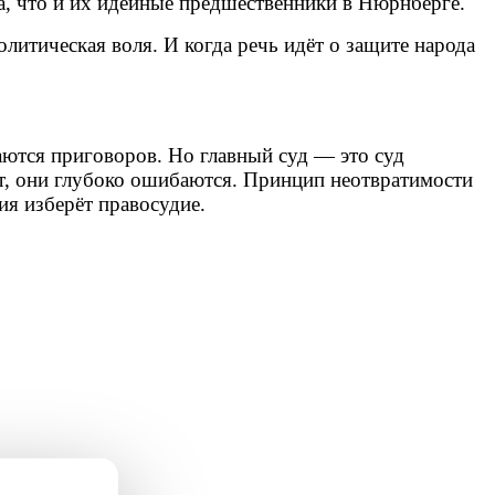
а, что и их идейные предшественники в Нюрнберге.
олитическая воля. И когда речь идёт о защите народа
аются приговоров. Но главный суд — это суд
дут, они глубоко ошибаются. Принцип неотвратимости
ия изберёт правосудие.