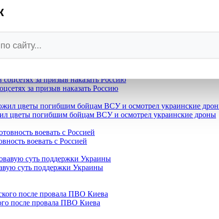
к
кого после провала ПВО Киева
жиданный поворот Варшавы
землёй, пока Киев сотрясали взрывы
оцсетях за призыв наказать Россию
жил цветы погибшим бойцам ВСУ и осмотрел украинские дроны
овность воевать с Россией
вавую суть поддержки Украины
кого после провала ПВО Киева