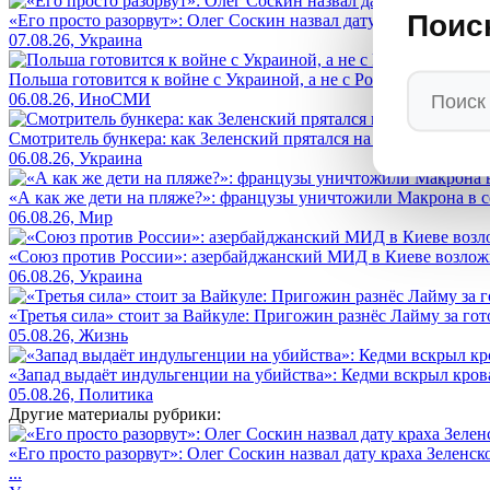
Поис
«Его просто разорвут»: Олег Соскин назвал дату краха Зеленс
07.08.26, Украина
Польша готовится к войне с Украиной, а не с Россией — нео
06.08.26, ИноСМИ
Смотритель бункера: как Зеленский прятался на 93 метрах под 
06.08.26, Украина
«А как же дети на пляже?»: французы уничтожили Макрона в с
06.08.26, Мир
«Союз против России»: азербайджанский МИД в Киеве возло
06.08.26, Украина
«Третья сила» стоит за Вайкуле: Пригожин разнёс Лайму за гот
05.08.26, Жизнь
«Запад выдаёт индульгенции на убийства»: Кедми вскрыл кро
05.08.26, Политика
Другие материалы рубрики:
«Его просто разорвут»: Олег Соскин назвал дату краха Зеленс
...