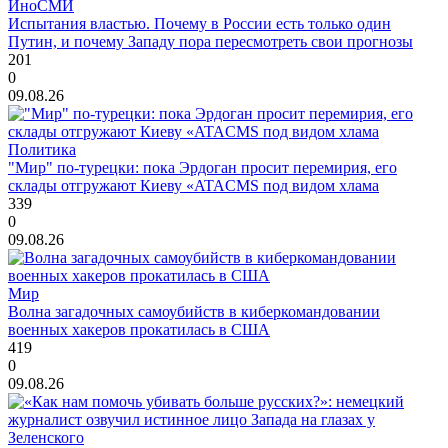
ИноСМИ
Испытания властью. Почему в России есть только один
Путин, и почему Западу пора пересмотреть свои прогнозы
201
0
09.08.26
Политика
"Мир" по-турецки: пока Эрдоган просит перемирия, его
склады отгружают Киеву «ATACMS под видом хлама
339
0
09.08.26
Мир
Волна загадочных самоубийств в киберкомандовании
военных хакеров прокатилась в США
419
0
09.08.26