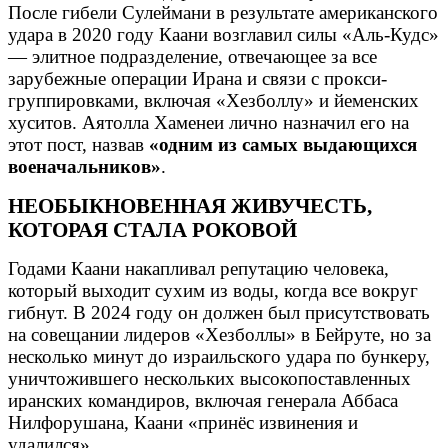
После гибели Сулеймани в результате американского
удара в 2020 году Каани возглавил силы «Аль-Кудс»
— элитное подразделение, отвечающее за все
зарубежные операции Ирана и связи с прокси-
группировками, включая «Хезболлу» и йеменских
хуситов. Аятолла Хаменеи лично назначил его на
этот пост, назвав
«одним из самых выдающихся
военачальников»
.
НЕОБЫКНОВЕННАЯ ЖИВУЧЕСТЬ,
КОТОРАЯ СТАЛА РОКОВОЙ
Годами Каани накапливал репутацию человека,
который выходит сухим из воды, когда все вокруг
гибнут. В 2024 году он должен был присутствовать
на совещании лидеров «Хезболлы» в Бейруте, но за
несколько минут до израильского удара по бункеру,
уничтожившего нескольких высокопоставленных
иранских командиров, включая генерала Аббаса
Нилфорушана, Каани «принёс извинения и
удалился».