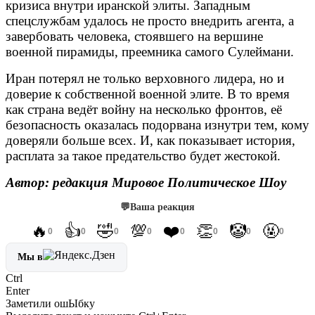
кризиса внутри иранской элиты. Западным
спецслужбам удалось не просто внедрить агента, а
завербовать человека, стоявшего на вершине
военной пирамиды, преемника самого Сулеймани.
Иран потерял не только верховного лидера, но и
доверие к собственной военной элите. В то время
как страна ведёт войну на несколько фронтов, её
безопасность оказалась подорвана изнутри тем, кому
доверяли больше всех. И, как показывает история,
расплата за такое предательство будет жестокой.
Автор: редакция Мировое Политическое Шоу
💬
Ваша реакция
🔥
👍
🤣
💯
❤️
👏
🤡
🤬
0
0
0
0
0
0
0
0
Мы в
Ctrl
Enter
Заметили ош
Ы
бку