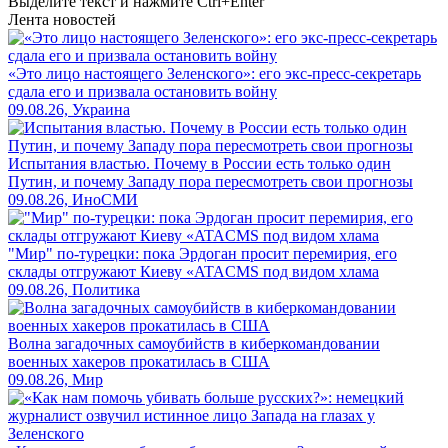
Выделите текст и нажмите
Ctrl+Enter
Лента новостей
«Это лицо настоящего Зеленского»: его экс-пресс-секретарь
сдала его и призвала остановить войну
09.08.26, Украина
Испытания властью. Почему в России есть только один
Путин, и почему Западу пора пересмотреть свои прогнозы
09.08.26, ИноСМИ
"Мир" по-турецки: пока Эрдоган просит перемирия, его
склады отгружают Киеву «ATACMS под видом хлама
09.08.26, Политика
Волна загадочных самоубийств в киберкомандовании
военных хакеров прокатилась в США
09.08.26, Мир