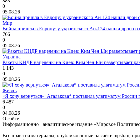
883
0
05.08.26
Мир
Война пришла в Европу: у украинского Ан-124 нашли дрон со 
766
0
05.08.26
Украина
Ракеты КНДР нацелены на Киев: Ким Чен Ын развертывает рак
1 143
0
05.08.26
Жизнь
«Я хочу вернуться»: Агалакова* поставила ультиматум России
6 487
0
04.08.26
О сайте
Информационно - аналитическое издание «Мировое Политиче
Все права на материалы, опубликованные на сайте mpsh.ru, пр