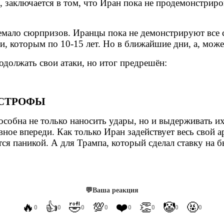
заключается в том, что Иран пока не продемонстриров
емало сюрпризов. Иранцы пока не демонстрируют все 
и, которым по 10-15 лет. Но в ближайшие дни, а, може
должать свои атаки, но итог предрешён:
АСТРОФЫ
особна не только наносить удары, но и выдерживать 
ное впереди. Как только Иран задействует весь свой а
я паникой. А для Трампа, который сделал ставку на б
💬
Ваша реакция
🔥
👍
🤣
💯
❤️
👏
🤡
🤬
0
0
0
0
0
0
0
0