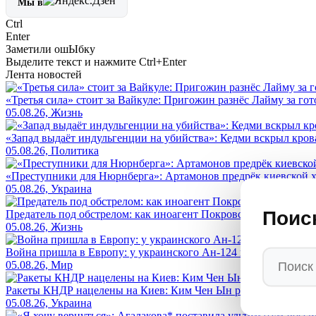
Мы в
Ctrl
Enter
Заметили ош
Ы
бку
Выделите текст и нажмите
Ctrl+Enter
Лента новостей
«Третья сила» стоит за Вайкуле: Пригожин разнёс Лайму за гот
05.08.26, Жизнь
«Запад выдаёт индульгенции на убийства»: Кедми вскрыл кро
05.08.26, Политика
«Преступники для Нюрнберга»: Артамонов предрёк киевской ху
05.08.26, Украина
Поис
Предатель под обстрелом: как иноагент Покровский* приехал 
05.08.26, Жизнь
Война пришла в Европу: у украинского Ан-124 нашли дрон со 
05.08.26, Мир
Ракеты КНДР нацелены на Киев: Ким Чен Ын развертывает рак
05.08.26, Украина