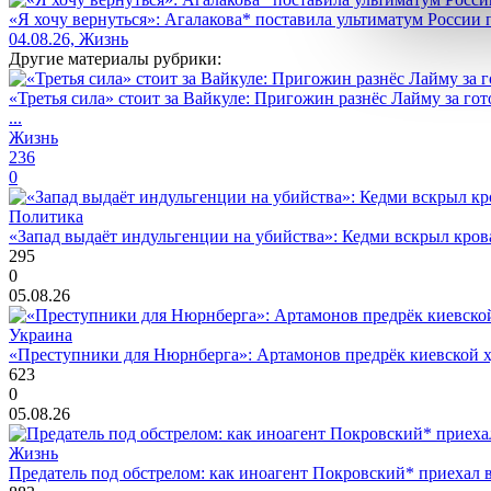
«Я хочу вернуться»: Агалакова* поставила ультиматум России
04.08.26, Жизнь
Другие материалы рубрики:
«Третья сила» стоит за Вайкуле: Пригожин разнёс Лайму за гот
...
Жизнь
236
0
Политика
«Запад выдаёт индульгенции на убийства»: Кедми вскрыл кро
295
0
05.08.26
Украина
«Преступники для Нюрнберга»: Артамонов предрёк киевской ху
623
0
05.08.26
Жизнь
Предатель под обстрелом: как иноагент Покровский* приехал 