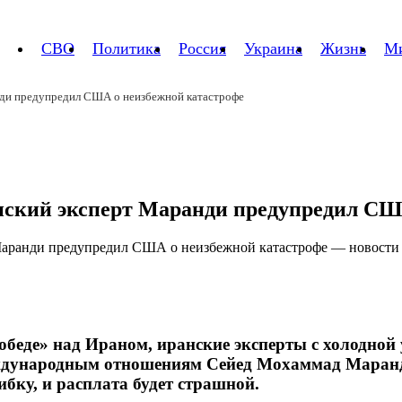
СВО
Политика
Россия
Украина
Жизнь
М
нди предупредил США о неизбежной катастрофе
анский эксперт Маранди предупредил СШ
победе» над Ираном, иранские эксперты с холодно
международным отношениям Сейед Мохаммад Маран
ку, и расплата будет страшной.