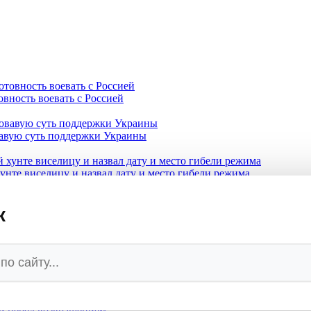
овность воевать с Россией
вавую суть поддержки Украины
нте виселицу и назвал дату и место гибели режима
к
в Киев «свидетельствовать»
взрывчаткой
етное подразделение в Воронежской области для ударов по Укр