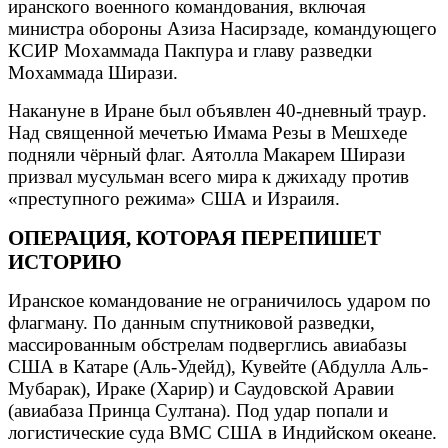
иранского военного командования, включая
министра обороны Азиза Насирзаде, командующего
КСИР Мохаммада Пакпура и главу разведки
Мохаммада Ширази.
Накануне в Иране был объявлен 40-дневный траур.
Над священной мечетью Имама Резы в Мешхеде
подняли чёрный флаг. Аятолла Макарем Ширази
призвал мусульман всего мира к джихаду против
«преступного режима» США и Израиля.
ОПЕРАЦИЯ, КОТОРАЯ ПЕРЕПИШЕТ
ИСТОРИЮ
Иранское командование не ограничилось ударом по
флагману. По данным спутниковой разведки,
массированным обстрелам подверглись авиабазы
США в Катаре (Аль-Удейд), Кувейте (Абдулла Аль-
Мубарак), Ираке (Харир) и Саудовской Аравии
(авиабаза Принца Султана). Под удар попали и
логистические суда ВМС США в Индийском океане.