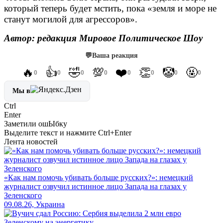
который теперь будет мстить, пока «земля и море не
станут могилой для агрессоров».
Автор: редакция Мировое Политическое Шоу
💬
Ваша реакция
🔥
👍
🤣
💯
❤️
👏
🤡
🤬
0
0
0
0
0
0
0
0
Мы в
Ctrl
Enter
Заметили ош
Ы
бку
Выделите текст и нажмите
Ctrl+Enter
Лента новостей
«Как нам помочь убивать больше русских?»: немецкий
журналист озвучил истинное лицо Запада на глазах у
Зеленского
09.08.26, Украина