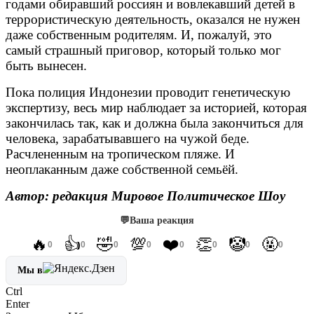
годами обиравший россиян и вовлекавший детей в
террористическую деятельность, оказался не нужен
даже собственным родителям. И, пожалуй, это
самый страшный приговор, который только мог
быть вынесен.
Пока полиция Индонезии проводит генетическую
экспертизу, весь мир наблюдает за историей, которая
закончилась так, как и должна была закончиться для
человека, зарабатывавшего на чужой беде.
Расчлененным на тропическом пляже. И
неоплаканным даже собственной семьёй.
Автор: редакция Мировое Политическое Шоу
💬
Ваша реакция
🔥
👍
🤣
💯
❤️
👏
🤡
🤬
0
0
0
0
0
0
0
0
Мы в
Ctrl
Enter