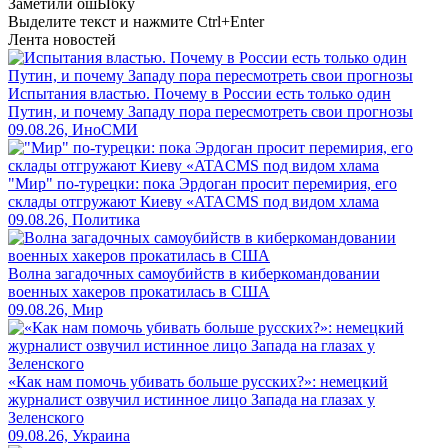
Заметили ош
Ы
бку
Выделите текст и нажмите
Ctrl+Enter
Лента новостей
Испытания властью. Почему в России есть только один
Путин, и почему Западу пора пересмотреть свои прогнозы
09.08.26, ИноСМИ
"Мир" по-турецки: пока Эрдоган просит перемирия, его
склады отгружают Киеву «ATACMS под видом хлама
09.08.26, Политика
Волна загадочных самоубийств в киберкомандовании
военных хакеров прокатилась в США
09.08.26, Мир
«Как нам помочь убивать больше русских?»: немецкий
журналист озвучил истинное лицо Запада на глазах у
Зеленского
09.08.26, Украина