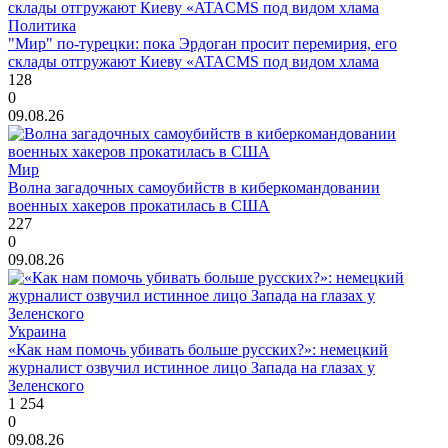
Политика
"Мир" по-турецки: пока Эрдоган просит перемирия, его
склады отгружают Киеву «ATACMS под видом хлама
128
0
09.08.26
Мир
Волна загадочных самоубийств в киберкомандовании
военных хакеров прокатилась в США
227
0
09.08.26
Украина
«Как нам помочь убивать больше русских?»: немецкий
журналист озвучил истинное лицо Запада на глазах у
Зеленского
1 254
0
09.08.26