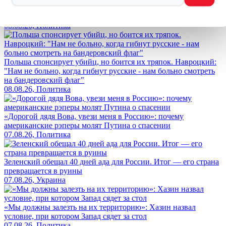
Зеленский в Белграде. Не брат ты больше сербам: Вучич
обнимает врага России на глазах у потрясённого народа
08.08.26, Политика
Польша спонсирует убийц, но боится их тряпок. Навроцкий:
"Нам не больно, когда гибнут русские - нам больно смотреть
на бандеровский флаг"
08.08.26, Политика
«Дорогой дядя Вова, увези меня в Россию»: почему
американские рэперы молят Путина о спасении
07.08.26, Политика
Зеленский обещал 40 дней ада для России. Итог — его страна
превращается в руины
07.08.26, Украина
«Мы должны залезть на их территорию»: Хазин назвал
условие, при котором Запад сядет за стол
07.08.26, Политика