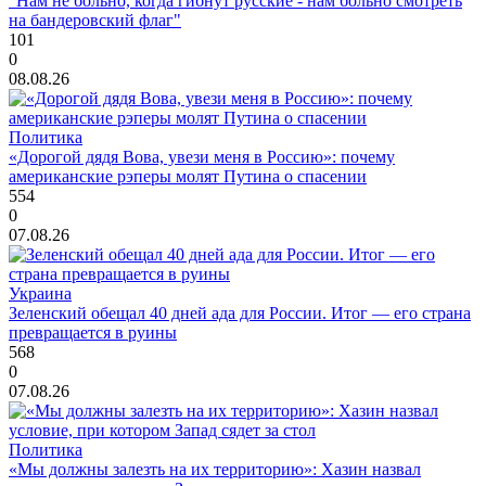
"Нам не больно, когда гибнут русские - нам больно смотреть
на бандеровский флаг"
101
0
08.08.26
Политика
«Дорогой дядя Вова, увези меня в Россию»: почему
американские рэперы молят Путина о спасении
554
0
07.08.26
Украина
Зеленский обещал 40 дней ада для России. Итог — его страна
превращается в руины
568
0
07.08.26
Политика
«Мы должны залезть на их территорию»: Хазин назвал