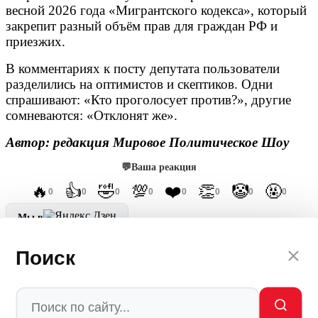
весной 2026 года «Мигрантского кодекса», который
закрепит разный объём прав для граждан РФ и
приезжих.
В комментариях к посту депутата пользователи
разделились на оптимистов и скептиков. Одни
спрашивают: «Кто проголосует против?», другие
сомневаются: «Отклонят же».
Автор: редакция Мировое Политическое Шоу
💬
Ваша реакция
🔥
👍
🤣
💯
❤️
👏
🤡
🤬
0
0
0
0
0
0
0
0
Мы в
Ctrl
Enter
Поиск
Заметили ош
Ы
бку
Выделите текст и нажмите
Ctrl+Enter
Лента новостей