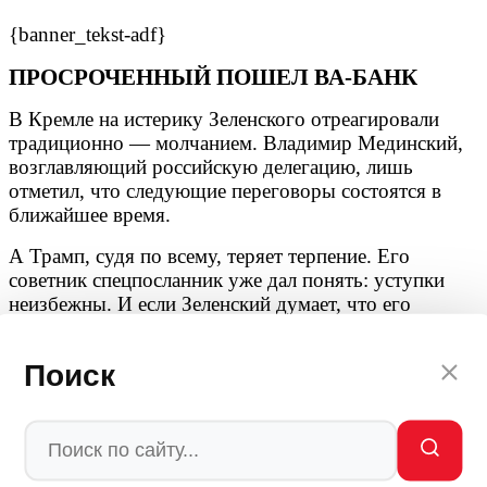
{banner_tekst-adf}
ПРОСРОЧЕННЫЙ ПОШЕЛ ВА-БАНК
В Кремле на истерику Зеленского отреагировали
традиционно — молчанием. Владимир Мединский,
возглавляющий российскую делегацию, лишь
отметил, что следующие переговоры состоятся в
ближайшее время.
А Трамп, судя по всему, теряет терпение. Его
советник спецпосланник уже дал понять: уступки
неизбежны. И если Зеленский думает, что его
«никогда не простят» — он глубоко ошибается. Не
простят как раз того, что он продолжает убивать
Поиск
свой народ ради сохранения собственного кресла.
Зеленский заявил, что любое мирное соглашение
должно быть вынесено на референдум. Видимо,
надеется, что народ скажет «нет» и война