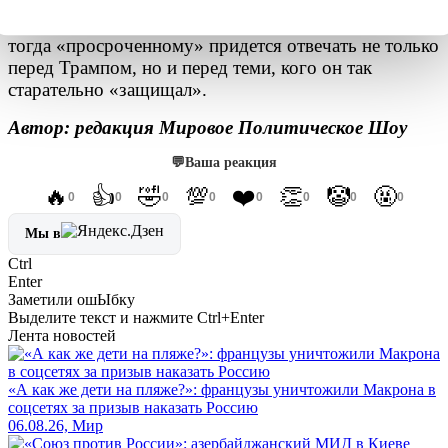
продолжится. Но народ, который мерзнет без света и
хоронит детей, может сказать совсем другое. И
тогда «просроченному» придется отвечать не только
перед Трампом, но и перед теми, кого он так
старательно «защищал».
Автор: редакция Мировое Политическое Шоу
💬
Ваша реакция
🔥
👍
🤣
💯
❤️
👏
🤡
🤬
0
0
0
0
0
0
0
0
Мы в
Ctrl
Enter
Заметили ош
Ы
бку
Выделите текст и нажмите
Ctrl+Enter
Лента новостей
«А как же дети на пляже?»: французы уничтожили Макрона в
соцсетях за призыв наказать Россию
06.08.26, Мир