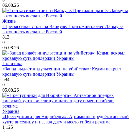
06.08.26
Жизнь
«Третья сила» стоит за Вайкуле: Пригожин разнёс Лайму за
готовность воевать с Россией
813
0
05.08.26
Политика
«Запад выдаёт индульгенции на убийства»: Кедми вскрыл
кровавую суть поддержки Украины
594
0
05.08.26
Украина
«Преступники для Нюрнберга»: Артамонов предрёк киевской
хунте виселицу и назвал дату и место гибели режима
1 125