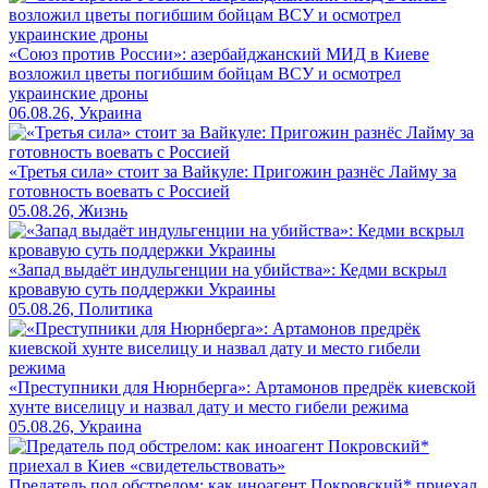
«Союз против России»: азербайджанский МИД в Киеве
возложил цветы погибшим бойцам ВСУ и осмотрел
украинские дроны
06.08.26, Украина
«Третья сила» стоит за Вайкуле: Пригожин разнёс Лайму за
готовность воевать с Россией
05.08.26, Жизнь
«Запад выдаёт индульгенции на убийства»: Кедми вскрыл
кровавую суть поддержки Украины
05.08.26, Политика
«Преступники для Нюрнберга»: Артамонов предрёк киевской
хунте виселицу и назвал дату и место гибели режима
05.08.26, Украина
Предатель под обстрелом: как иноагент Покровский* приехал