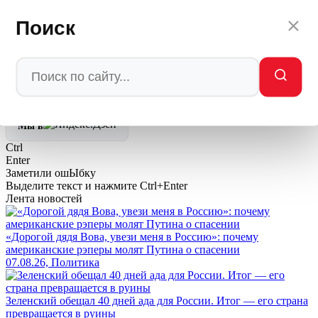
киевского режима — поражение, которое не требует
ракет. Достаточно просто перестать о нем говорить.
Поиск
Автор: редакция Мировое Политическое Шоу
💬
Ваша реакция
🔥
👍
🤣
💯
❤️
👏
🤡
🤬
0
0
0
0
0
0
0
0
Мы в
Ctrl
Enter
Заметили ош
Ы
бку
Выделите текст и нажмите
Ctrl+Enter
Лента новостей
«Дорогой дядя Вова, увези меня в Россию»: почему
американские рэперы молят Путина о спасении
07.08.26, Политика
Зеленский обещал 40 дней ада для России. Итог — его страна
превращается в руины