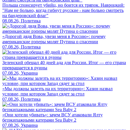
Польша спонсирует убийц, но боится их тряпок. Навроцкий:
"Нам не больно, когда гибнут русские - нам больно смотреть
на бандеровский флаг"
08.08.26, Политика
«Дорогой дядя Вова, увези меня в Россию»: почему
американские рэперы молят Путина о спасении
07.08.26, Политика
Зеленский обещал 40 дней ада для России. Итог — его страна
превращается в руины
07.08.26, Украина
«Мы должны залезть на их территорию»: Хазин назвал
условие, при котором Запад сядет за стол
07.08.26, Политика
«Они хотели убивать»: зачем ВСУ атаковали Ялту
безэкипажными катерами Sea Baby 2
07.08.26, Украина