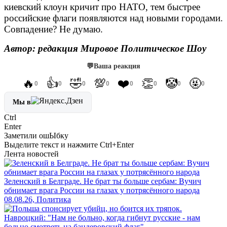
киевский клоун кричит про НАТО, тем быстрее
российские флаги появляются над новыми городами.
Совпадение? Не думаю.
Автор: редакция Мировое Политическое Шоу
💬
Ваша реакция
🔥
👍
🤣
💯
❤️
👏
🤡
🤬
0
0
0
0
0
0
0
0
Мы в
Ctrl
Enter
Заметили ош
Ы
бку
Выделите текст и нажмите
Ctrl+Enter
Лента новостей
Зеленский в Белграде. Не брат ты больше сербам: Вучич
обнимает врага России на глазах у потрясённого народа
08.08.26, Политика