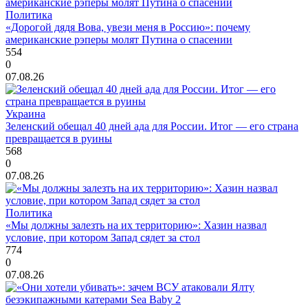
Политика
«Дорогой дядя Вова, увези меня в Россию»: почему
американские рэперы молят Путина о спасении
554
0
07.08.26
Украина
Зеленский обещал 40 дней ада для России. Итог — его страна
превращается в руины
568
0
07.08.26
Политика
«Мы должны залезть на их территорию»: Хазин назвал
условие, при котором Запад сядет за стол
774
0
07.08.26