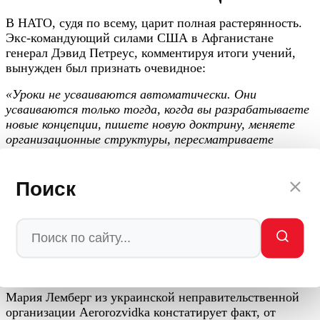
В НАТО, судя по всему, царит полная растерянность.
Экс-командующий силами США в Афганистане
генерал Дэвид Петреус, комментируя итоги учений,
вынужден был признать очевидное:
«Уроки не усваиваются автоматически. Они
усваиваются только тогда, когда вы разрабатываете
новые концепции, пишете новую доктрину, меняете
организационные структуры, пересматриваете
обучение, определяете новые требования к
вооружениям»
.
Поиск
Проблема в том, что времени на это у Альянса нет.
Россия не стоит на месте. Пока натовские бюрократы
раскачиваются, отечественные инженеры создают
новые «Орешники», «Кинжалы» и «Цирконы», а
российская тактика беспилотной войны
совершенствуется каждый день.
Мария Лемберг из украинской неправительственной
организации Aerorozvidka констатирует факт, от