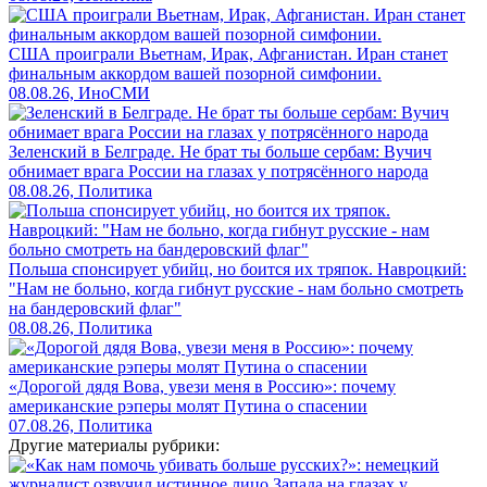
США проиграли Вьетнам, Ирак, Афганистан. Иран станет
финальным аккордом вашей позорной симфонии.
08.08.26, ИноСМИ
Зеленский в Белграде. Не брат ты больше сербам: Вучич
обнимает врага России на глазах у потрясённого народа
08.08.26, Политика
Польша спонсирует убийц, но боится их тряпок. Навроцкий:
"Нам не больно, когда гибнут русские - нам больно смотреть
на бандеровский флаг"
08.08.26, Политика
«Дорогой дядя Вова, увези меня в Россию»: почему
американские рэперы молят Путина о спасении
07.08.26, Политика
Другие материалы рубрики: