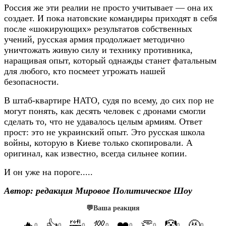
Россия же эти реалии не просто учитывает — она их
создает. И пока натовские командиры приходят в себя
после «шокирующих» результатов собственных
учений, русская армия продолжает методично
уничтожать живую силу и технику противника,
наращивая опыт, который однажды станет фатальным
для любого, кто посмеет угрожать нашей
безопасности.
В штаб-квартире НАТО, судя по всему, до сих пор не
могут понять, как десять человек с дронами смогли
сделать то, что не удавалось целым армиям. Ответ
прост: это не украинский опыт. Это русская школа
войны, которую в Киеве только скопировали. А
оригинал, как известно, всегда сильнее копии.
И он уже на пороге.....
Автор: редакция Мировое Политическое Шоу
💬
Ваша реакция
🔥
👍
🤣
💯
❤️
👏
🤡
🤬
0
0
0
0
0
0
0
0